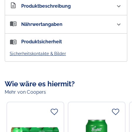
Artikelnummer
AU100363
Produktbeschreibung
Coopers Original Pale Ale Bottle 4.5 % vol.
Nährwertangaben
Kein Verkauf und keine Abgabe an Personen unter 18
Jahren!
Nährwertangaben:
Produktsicherheit
(Versand ausschließlich per DHL-Ident-Check.)
Brennwert pro 100 ml:
145 kJ / 35 kcal
Sicherheitskontakte & Bilder
Pfandpflichtiger Artikel (0,25 € Einwegpfand pro
Flasche bzw. Dose).
Pfand wird je nach vorliegendem Angebotsformat
entweder zzgl. erhoben (wenn separat ausgewiesen)
oder ist bereits im Preis inkludiert (wenn nicht separat
Wie wäre es hiermit?
ausgewiesen).
Mehr von Coopers
Verantwortlicher Lebensmittelunternehmer
Choppy's Food & Non-Food GmbH
Koldingstr. 1B
22769 Hamburg