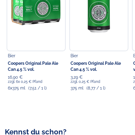
Bier
Bier
Coopers Original Pale Ale
Coopers Original Pale Ale
Can 4.5 % vol.
Can 4.5 % vol.
v
16,90 €
3,29 €
zzgl. 6x 0,25 € Pfand
zzgl. 0,25 € Pfand
z
6x375 ml
(7,51 / 1 l)
375 ml
(8,77 / 1 l)
Kennst du schon?