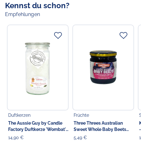
Kennst du schon?
Empfehlungen
Duftkerzen
Früchte
The Aussie Guy by Candle
Three Threes Australian
Factory Duftkerze 'Wombat's
Sweet Whole Baby Beets
Favourite' 13.5 cm
Beetroot
14,90 €
5,49 €