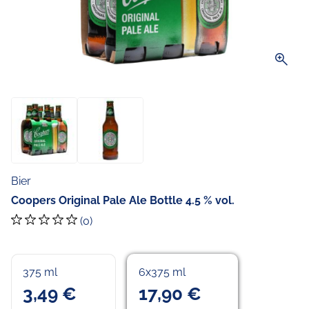
zoom_in
Bier
Coopers Original Pale Ale Bottle 4.5 % vol.
(0)
375 ml
6x375 ml
3,49 €
17,90 €