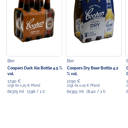
22769 Hamburg
Bier
Bier
Coopers Dark Ale Bottle 4.5 %
Coopers Dry Beer Bottle 4.2
vol.
% vol.
17,90 €
17,90 €
zzgl. 6x 0,25 € Pfand
zzgl. 6x 0,25 € Pfand
z
6x375 ml
(7,96 / 1 l)
6x355 ml
(8,40 / 1 l)