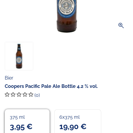
zoom_in
Bier
Coopers Pacific Pale Ale Bottle 4.2 % vol.
(0)
375 ml
6x375 ml
3,95 €
19,90 €