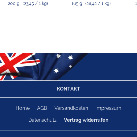
200 g
(23,45 / 1 kg)
165 g
(28,42 / 1 kg)
1
KONTAKT
Home
AGB
Versandkosten
Impressum
Datenschutz
Vertrag widerrufen