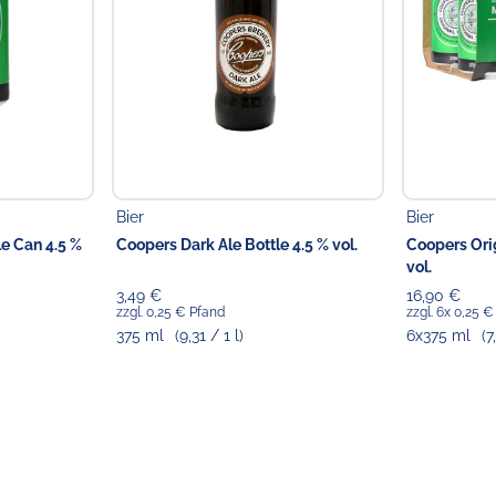
Verantwortlicher Lebensmi
Choppy's Food & Non-
Koldingstr. 1B
22769 Hamburg
Bier
Bier
le Can 4.5 %
Coopers Dark Ale Bottle 4.5 % vol.
Coopers Orig
vol.
3,49 €
16,90 €
zzgl. 0,25 € Pfand
zzgl. 6x 0,25 
375 ml
(9,31 / 1 l)
6x375 ml
(7