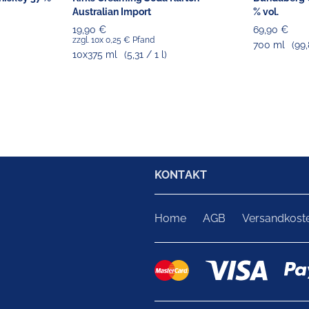
Australian Import
% vol.
19,90 €
69,90 €
zzgl. 10x 0,25 € Pfand
700 ml
(99,
10x375 ml
(5,31 / 1 l)
KONTAKT
Home
AGB
Versandkost