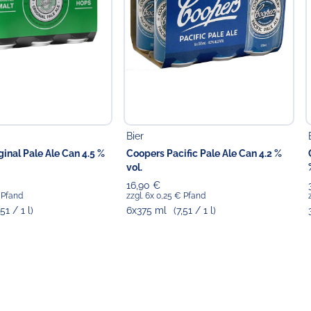
ttelunternehmer
Food GmbH
Bier
inal Pale Ale Can 4.5 %
Coopers Pacific Pale Ale Can 4.2 %
vol.
16,90 €
€ Pfand
zzgl. 6x 0,25 € Pfand
,51 / 1 l)
6x375 ml
(7,51 / 1 l)