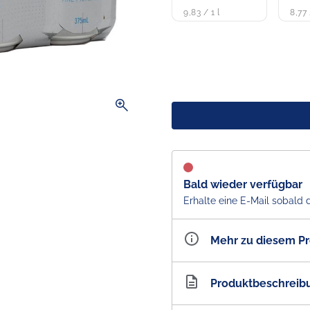
9,83 / 1 l
8,77 
zoom_in
Bald wieder verfügbar
Erhalte eine E-Mail sobald 
Mehr zu diesem P
Artikelnummer
AU2
Produktbeschreib