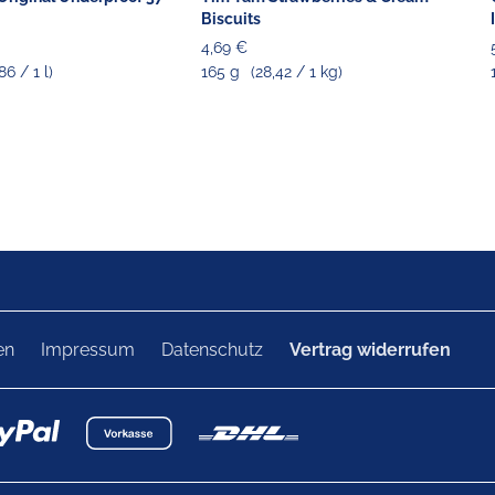
Biscuits
4,69 €
86 / 1 l)
165 g
(28,42 / 1 kg)
en
Impressum
Datenschutz
Vertrag widerrufen