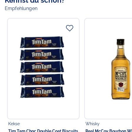
Kennst du schon?
Empfehlungen
Kekse
Whisky
Tim Tam Choc Double Coat Biscuits
Real McCoy Bourbon Wh