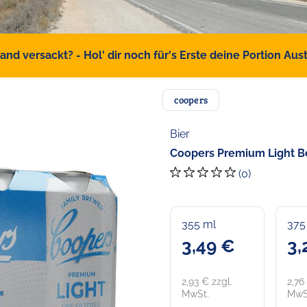
d versackt? - Hol' dir noch für's Erste deine Portion Austr
coopers
Bier
Coopers Premium Light Be
(0)
355 ml
375
3,49 €
3,
2,93 € zzgl.
2,76
MwSt.
MwS