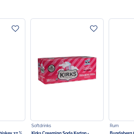
Softdrinks
Rum
iskey 37 %
Kirks Creaming Soda Karton -
Bundaberg O