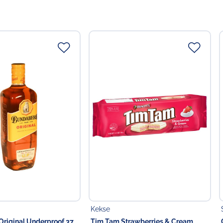
Kekse
riginal Underproof 37
Tim Tam Strawberries & Cream