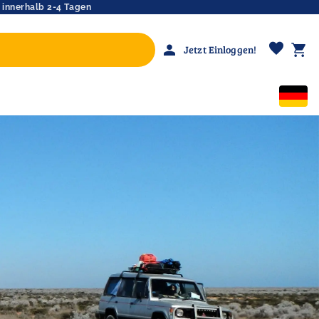
 innerhalb 2-4 Tagen
favorite
person
shopping_cart
Jetzt Einloggen!