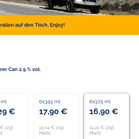
alien auf den Tisch. Enjoy!
er Can 2.9 % vol.
 ml
6x355 ml
6x375 ml
29 €
17,90 €
16,90 €
 € zzgl.
15,04 € zzgl.
14,20 € zzgl.
t.
MwSt.
MwSt.