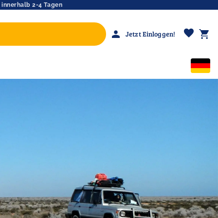
 innerhalb 2-4 Tagen
favorite
person
shopping_cart
Jetzt Einloggen!