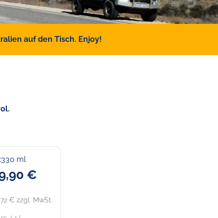
alien auf den Tisch. Enjoy!
ol.
x330 ml
9,90 €
,72 € zzgl. MwSt.