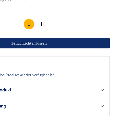
,05 / 1 l
Benachrichten lassen
das Produkt wieder verfügbar ist.
rodukt
1333
ung