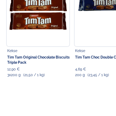
Kekse
Kekse
Tim Tam Original Chocolate Biscuits
Tim Tam Choc Double C
Triple Pack
12,90 €
4,69 €
3x200 g
(21,50 / 1 kg)
200 g
(23,45 / 1 kg)