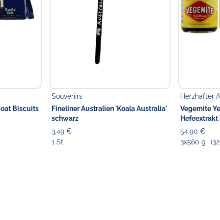
Souvenirs
Herzhafter A
oat Biscuits
Fineliner Australien 'Koala Australia'
Vegemite Ye
schwarz
Hefeextrakt 
3,49 €
54,90 €
1 St
3x560 g
(32