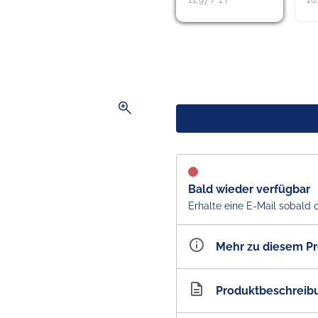
11,97 / 1 l
10
zoom_in
Bald wieder verfügbar
Erhalte eine E-Mail sobald 
Mehr zu diesem P
Artikelnummer
AU10
Produktbeschreib