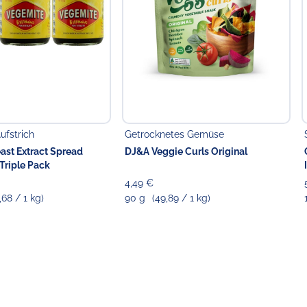
ufstrich
Getrocknetes Gemüse
ast Extract Spread
DJ&A Veggie Curls Original
Triple Pack
4,49 €
,68 / 1 kg)
90 g
(49,89 / 1 kg)