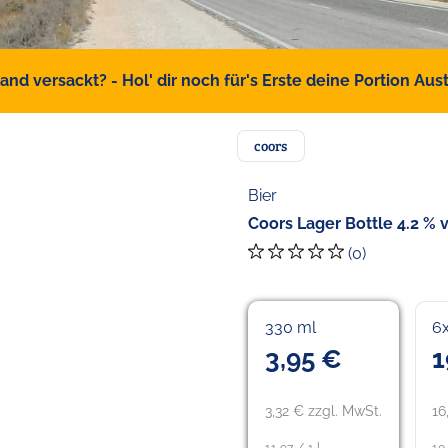
d versackt? - Hol' dir noch für's Erste deine Portion Austr
coors
Bier
Coors Lager Bottle 4.2 % v
(0)
330 ml
6
3,95 €
1
3,32 € zzgl. MwSt.
16