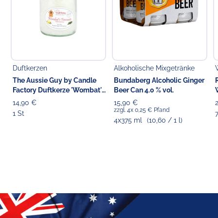
Duftkerzen
Alkoholische Mixgetränke
The Aussie Guy by Candle
Bundaberg Alcoholic Ginger
Factory Duftkerze 'Wombat's
Beer Can 4.0 % vol.
Favourite' 13.5 cm
14,90 €
15,90 €
zzgl. 4x 0,25 € Pfand
1 St
4x375 ml
(10,60 / 1 l)