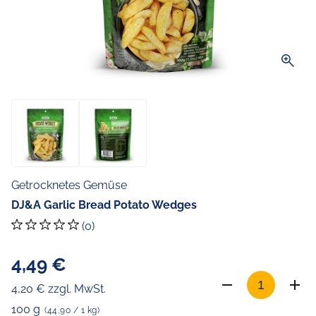
zoom_in
Getrocknetes Gemüse
DJ&A Garlic Bread Potato Wedges
(0)
4,49 €
4,20 € zzgl. MwSt.
100 g
(44,90 / 1 kg)