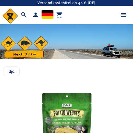
Versandkostenfrei ab 40 € (DE)
search
person
shopping_cart
dja