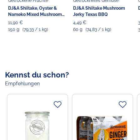
Getrockene Früchte
Getrocknetes Gemüse
22769 Hamburg
kann: Gluten, Milch, Erdnüsse, Schalenfrüchte, Soja,
DJ&A Shiitake, Oyster &
DJ&A Shiitake Mushroom
Sesam, Eier, Fisch, Schalentiere, Lupine und Sellerie.
Nameko Mixed Mushroom
Jerky Texas BBQ
Crisps
11,90 €
4,49 €
150 g
(79,33 / 1 kg)
60 g
(74,83 / 1 kg)
Kennst du schon?
Empfehlungen