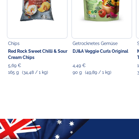
Chips
Getrocknetes Gemüse
Red Rock Sweet Chilli & Sour
DJ&A Veggie Curls Original
Cream Chips
5,69 €
4,49 €
165 g
(34,48 / 1 kg)
90 g
(49,89 / 1 kg)