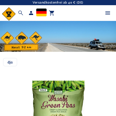
Versandkostenfrei ab 40 € (DE)
search
person
shopping_cart
dja