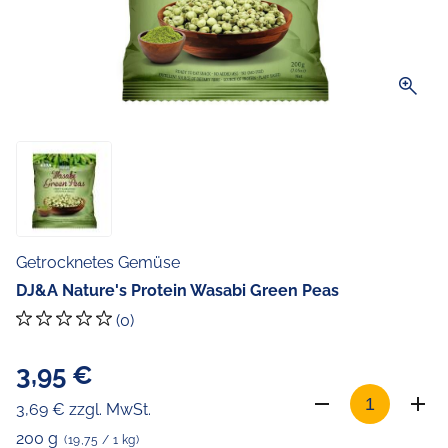
zoom_in
Getrocknetes Gemüse
DJ&A Nature's Protein Wasabi Green Peas
(0)
3,95 €
3,69 € zzgl. MwSt.
200 g
(19,75 / 1 kg)