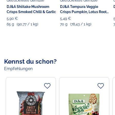
Getrocknetes Gemüse
Getrocknetes Gemüse
Choppy's Food & Non-Food GmbH
Koldingstr. 1B
DJ&A Shiitake Mushroom
DJ&A Tempura Veggie
22769 Hamburg
Crisps Smoked Chilli & Garlic
Crisps Pumpkin, Lotus Root
& Eggplant
5,90 €
5,49 €
65 g
(90,77 / 1 kg)
70 g
(78,43 / 1 kg)
Kennst du schon?
Empfehlungen