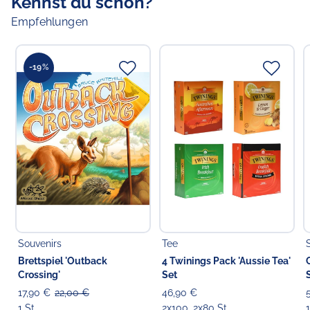
Kennst du schon?
22769 Hamburg
Empfehlungen
-19%
Souvenirs
Tee
Brettspiel 'Outback
4 Twinings Pack 'Aussie Tea'
Crossing'
Set
17,90 €
22,00 €
46,90 €
1 St
2x100, 2x80 St