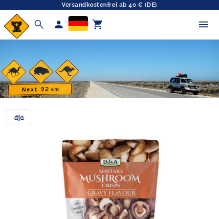
Versandkostenfrei ab 40 € (DE)
search
person
shopping_cart
dja