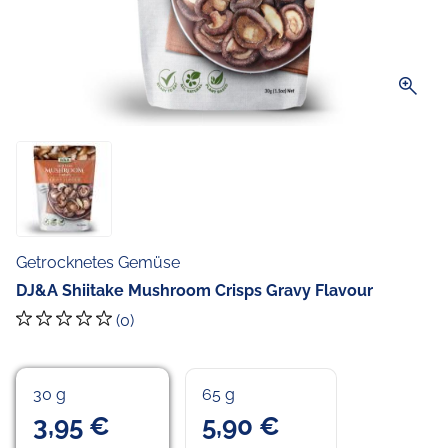
zoom_in
Getrocknetes Gemüse
DJ&A Shiitake Mushroom Crisps Gravy Flavour
(0)
30 g
65 g
3,95 €
5,90 €