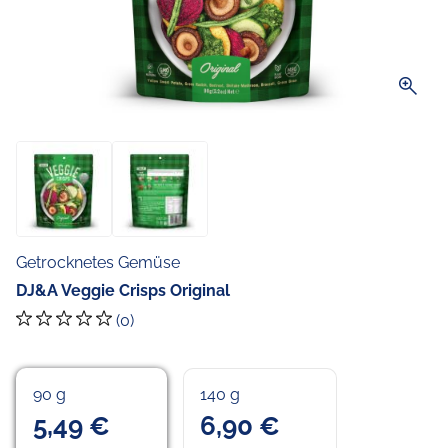
zoom_in
Getrocknetes Gemüse
DJ&A Veggie Crisps Original
(0)
90 g
140 g
5,49 €
6,90 €