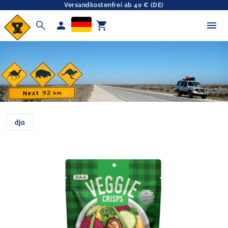
Versandkostenfrei ab 40 € (DE)
search
person
shopping_cart
dja