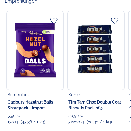
Empfehlungen
Schokolade
Kekse
Cadbury Hazelnut Balls
Tim Tam Choc Double Coat
Sharepack - Import
Biscuits Pack of 5
5,90 €
20,90 €
130 g
(45,38 / 1 kg)
5x200 g
(20,90 / 1 kg)