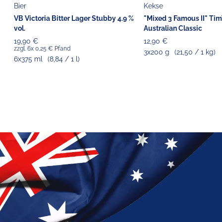
Bier
Kekse
VB Victoria Bitter Lager Stubby 4.9 %
"Mixed 3 Famous II" Ti
vol.
Australian Classic
19,90 €
12,90 €
zzgl. 6x 0,25 € Pfand
3x200 g
(21,50 / 1 kg)
6x375 ml
(8,84 / 1 l)