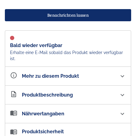
Benachrichten lassen
Bald wieder verfügbar
Erhalte eine E-Mail sobald das Produkt wieder verfügbar
ist.
Mehr zu diesem Produkt
Artikelnummer
AU101231
Produktbeschreibung
Wrigley's eclipse Mints Spearmint Sugar Free Dose -
Nährwertangaben
Australian Import
Brich das Eis!
Nährwertangaben:
Produktsicherheit