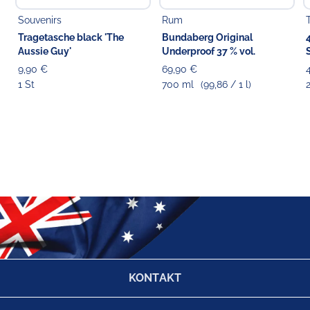
Souvenirs
Rum
Tragetasche black 'The
Bundaberg Original
Aussie Guy'
Underproof 37 % vol.
9,90 €
69,90 €
1 St
700 ml
(99,86 / 1 l)
KONTAKT