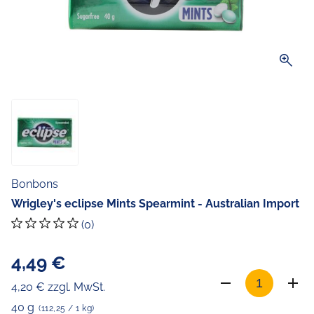
zoom_in
Bonbons
Wrigley's eclipse Mints Spearmint - Australian Import
(0)
4,49 €
4,20 € zzgl. MwSt.
40 g
(112,25 / 1 kg)