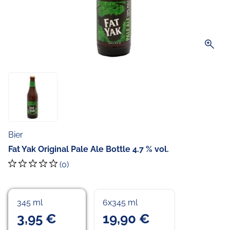
zoom_in
Bier
Fat Yak Original Pale Ale Bottle 4.7 % vol.
(0)
345 ml
6x345 ml
3,95 €
19,90 €