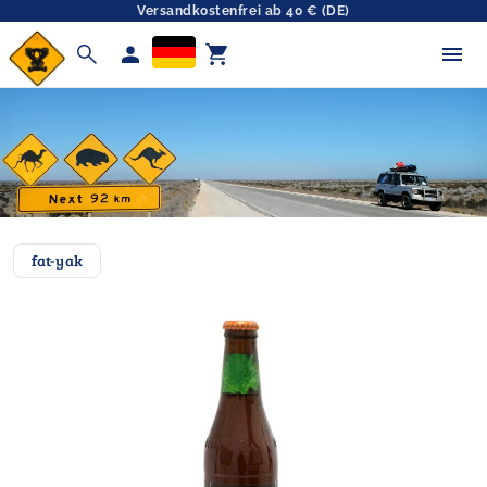
Versandkostenfrei ab 40 € (DE)
search
person
shopping_cart
fat-yak