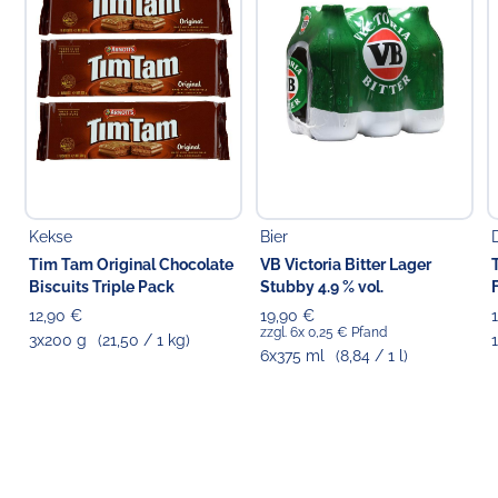
Verantwortlicher Lebensmittelunternehmer
Choppy's Food & Non-Food GmbH
Koldingstr. 1B
22769 Hamburg
Kekse
Bier
Tim Tam Original Chocolate
VB Victoria Bitter Lager
Biscuits Triple Pack
Stubby 4.9 % vol.
12,90 €
19,90 €
zzgl. 6x 0,25 € Pfand
3x200 g
(21,50 / 1 kg)
1
6x375 ml
(8,84 / 1 l)