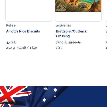
Kekse
Souvenirs
Arnott's Nice Biscuits
Brettspiel 'Outback
Crossing'
4,49 €
17,90 €
22,00 €
250 g
(17,96 / 1 kg)
1 St