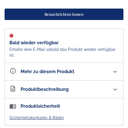
Benachrichten lassen
Bald wieder verfügbar
Erhalte eine E-Mail sobald das Produkt wieder verfügbar
ist.
Mehr zu diesem Produkt
Artikelnummer
AU100744
Produktbeschreibung
Four Pillars Australian Bloody Shiraz Gin 37.8 % vol.
Produktsicherheit
Die Frage nach dem Geschmack lässt sich schnell mit
Sicherheitskontakte & Bilder
zwei Worten definieren - es ist ein fruchtiger Mix aus