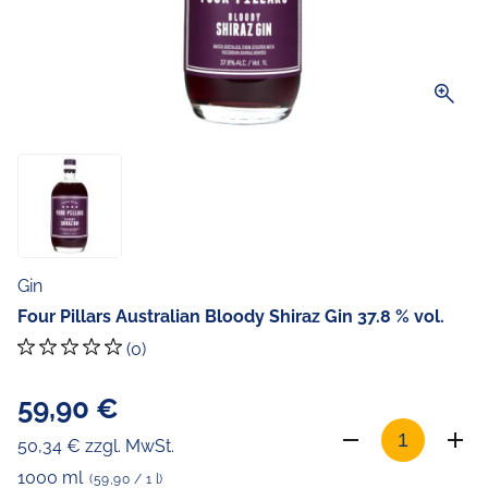
zoom_in
Gin
Four Pillars Australian Bloody Shiraz Gin 37.8 % vol.
(0)
59,90 €
50,34 € zzgl. MwSt.
1000 ml
(59,90 / 1 l)