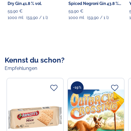
Dry Gin 41.8 % vol.
Spiced Negroni Gin 43.8 %
(Versand ausschließlich per DHL-Ident-Check.)
vol.
59,90 €
59,90 €
1000 ml
(59,90 / 1 l)
1000 ml
(59,90 / 1 l)
Verantwortlicher Lebensmittelunternehmer
Choppy's Food & Non-Food GmbH
Koldingstr. 1B
22769 Hamburg
Kennst du schon?
Empfehlungen
-19%