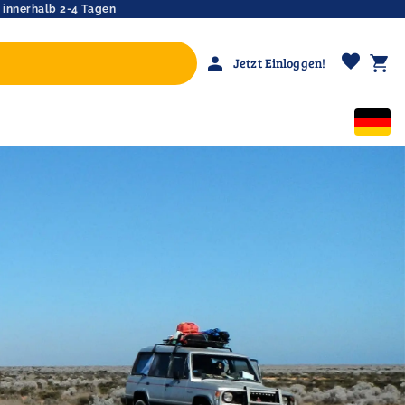
 innerhalb 2-4 Tagen
favorite
person
shopping_cart
Jetzt Einloggen!