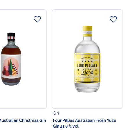
ht-betont und sehr lebhaft - bei 58.8 % vol. aber auch nichts
 Tonic mit dem Ambition Tonic Water von Mistelhain, eine
iel Eis dazu.
gabe an Personen unter 18 Jahren!
er DHL-Ident-Check.)
ttelunternehmer
Food GmbH
Gin
 Australian Christmas Gin
Four Pillars Australian Fresh Yuzu
Gin 41.8 % vol.