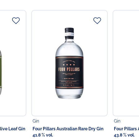
Fazit:
leicht säuerlich, fruc
für Einsteiger!
Wir empfehlen einen Gin &
frische Orangenzeste und v
Cheers!
Kein Verkauf und keine Ab
(Versand ausschließlich p
Verantwortlicher Lebensmi
Choppy's Food & Non-
Koldingstr. 1B
22769 Hamburg
Gin
Gin
live Leaf Gin
Four Pillars Australian Rare Dry Gin
Four Pillars
41.8 % vol.
43.8 % vol.