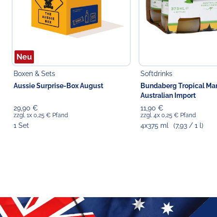
Neu
Boxen & Sets
Softdrinks
Aussie Surprise-Box August
Bundaberg Tropical Ma
Australian Import
29,90 €
11,90 €
zzgl. 1x 0,25 € Pfand
zzgl. 4x 0,25 € Pfand
1 Set
4x375 ml
(7,93 / 1 l)