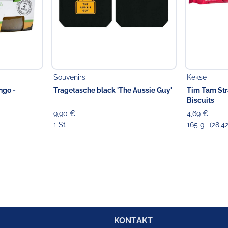
Souvenirs
Kekse
ngo -
Tragetasche black 'The Aussie Guy'
Tim Tam St
Biscuits
9,90 €
4,69 €
1 St
165 g
(28,42
KONTAKT