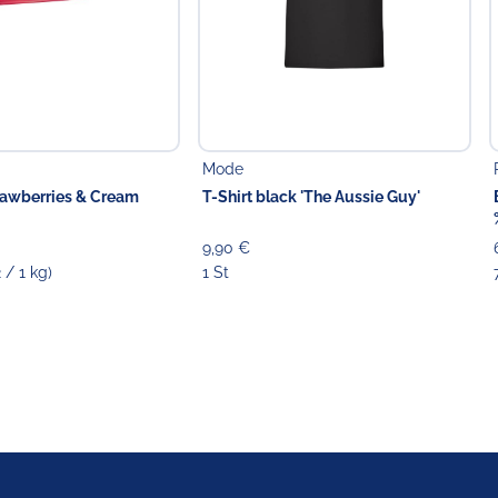
Mode
rawberries & Cream
T-Shirt black 'The Aussie Guy'
9,90 €
 / 1 kg)
1 St