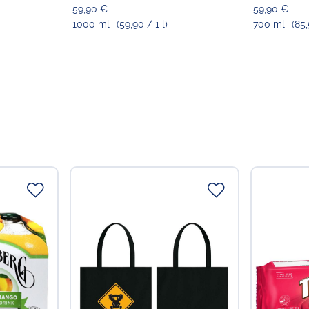
59,90 €
59,90 €
1000 ml
(59,90 / 1 l)
700 ml
(85,