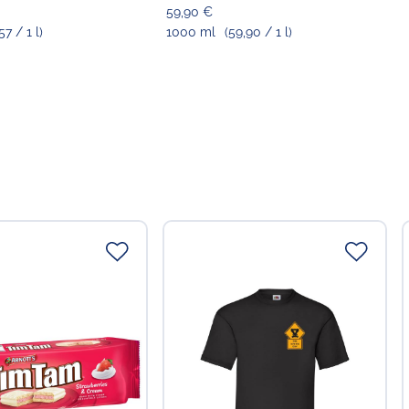
59,90 €
57 / 1 l)
1000 ml
(59,90 / 1 l)