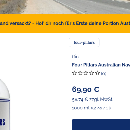
d versackt? - Hol' dir noch für's Erste deine Portion Austr
four-pillars
Gin
Four Pillars Australian Na
(0)
69,90 €
58,74 € zzgl. MwSt.
1000 ml
(69,90 / 1 l)