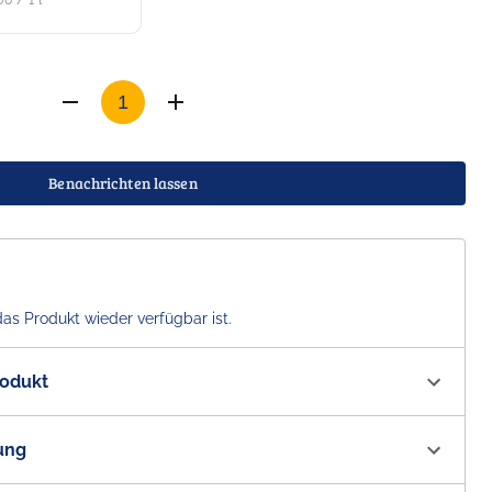
60 / 1 l
Benachrichten lassen
das Produkt wieder verfügbar ist.
rodukt
1336
ung