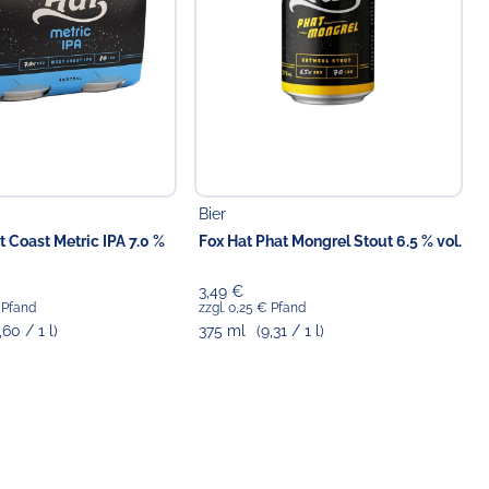
Bier
 Coast Metric IPA 7.0 %
Fox Hat Phat Mongrel Stout 6.5 % vol.
3,49 €
€ Pfand
zzgl. 0,25 € Pfand
,60 / 1 l)
375 ml
(9,31 / 1 l)