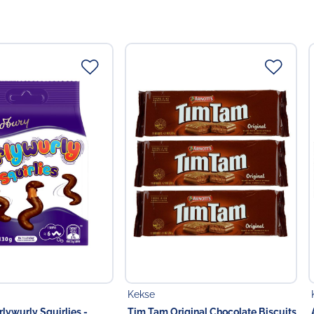
Kekse
lywurly Squirlies -
Tim Tam Original Chocolate Biscuits