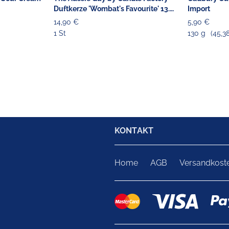
Duftkerze 'Wombat's Favourite' 13.5
Import
cm
14,90 €
5,90 €
1 St
130 g
(45,3
KONTAKT
Home
AGB
Versandkost