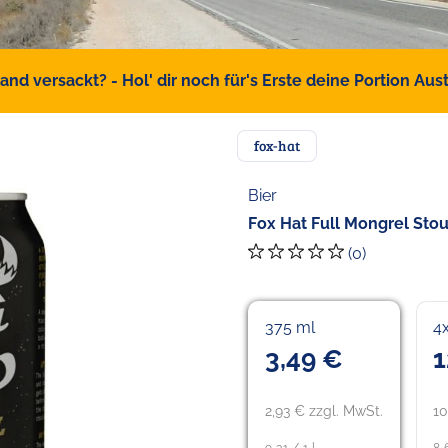
d versackt? - Hol' dir noch für's Erste deine Portion Austr
fox-hat
Bier
Fox Hat Full Mongrel Stout
(0)
375 ml
4
3,49 €
1
2,93 € zzgl. MwSt.
10