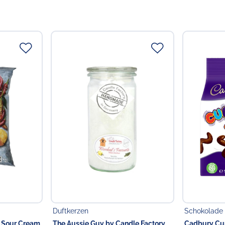
Duftkerzen
Schokolade
& Sour Cream
The Aussie Guy by Candle Factory
Cadbury Cur