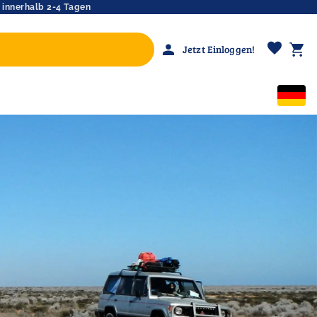
 innerhalb 2-4 Tagen
favorite
person
shopping_cart
Jetzt Einloggen!