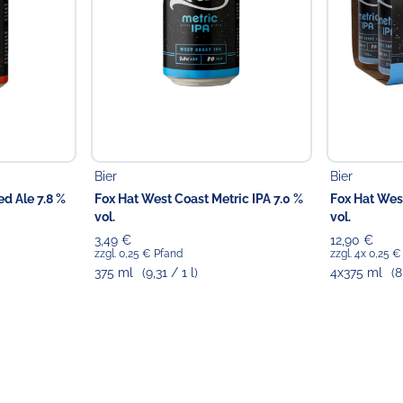
Bier
Bier
ed Ale 7.8 %
Fox Hat West Coast Metric IPA 7.0 %
Fox Hat West
vol.
vol.
3,49 €
12,90 €
zzgl. 0,25 € Pfand
zzgl. 4x 0,25 
375 ml
(9,31 / 1 l)
4x375 ml
(8