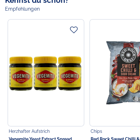
Kennst du schon?
Empfehlungen
Herzhafter Aufstrich
Chips
Vegemite Yeast Extract Spread
Red Rock Sweet Chilli 