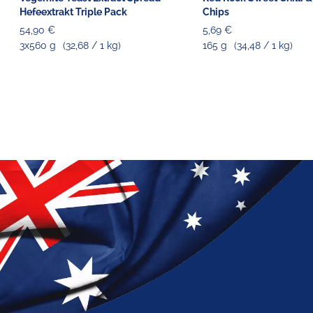
Hefeextrakt Triple Pack
Chips
54,90 €
5,69 €
3x560 g
(32,68 / 1 kg)
165 g
(34,48 / 1 kg)