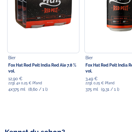
Bier
Bier
Fox Hat Red Pelt India Red Ale 7.8 %
Fox Hat Red Pelt India R
vol.
vol.
12,90 €
3,49 €
zzgl. 4x 0,25 € Pfand
zzgl. 0,25 € Pfand
4x375 ml
(8,60 / 1 l)
375 ml
(9,31 / 1 l)