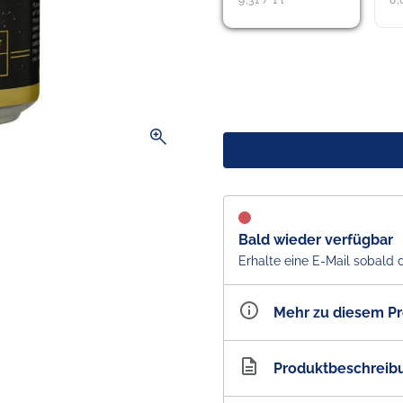
9,31 / 1 l
8,
zoom_in
Bald wieder verfügbar
Erhalte eine E-Mail sobald 
Mehr zu diesem P
Artikelnummer
AU10
Produktbeschreib