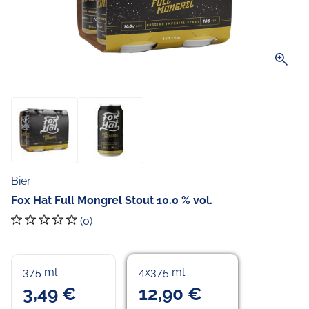
zoom_in
Bier
Fox Hat Full Mongrel Stout 10.0 % vol.
(0)
375 ml
4x375 ml
3,49 €
12,90 €