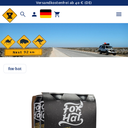
Versandkostenfrei ab 40 € (DE)
search
person
shopping_cart
fox-hat