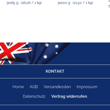
z
3x165 g
(26,06 / 1 kg)
3x200 g
(21,50 / 1 kg)
KONTAKT
Home
AGB
Versandkosten
Impressum
Datenschutz
Vertrag widerrufen