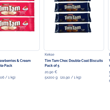
Kekse
rawberries & Cream
Tim Tam Choc Double Coat Biscuits
ple Pack
Pack of 5
20,90 €
,06 / 1 kg)
5x200 g
(20,90 / 1 kg)