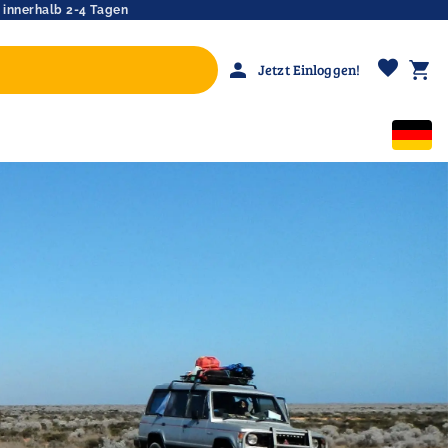
 innerhalb 2-4 Tagen
favorite
person
shopping_cart
Jetzt Einloggen!