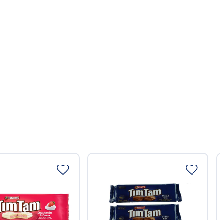
greifende Wirkung auf den lokalen Weinbau hat, wird er
 liebevoll Lake Doctor genannt. Übrigens wachsen hier die
bernet Sauvignon-Rebstöcke der Welt. Das ist dem
chreiben, dass es hier noch nie einen Reblaus-Befall gab.
ttelunternehmer
01 460
01 469
.com