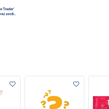
Weil der Wind eine so tief
auch unter den Weinbauern
e Trader'
ältesten eingetragenen Ca
raz 2018
glücklichen Umstand zuzus
Verantwortlicher Lebensmi
Joh. Eggers Sohn GmbH
Speicher I
Konsul-Smidt-Str. 8 J
28217 Bremen
Telefon: +49 (0)4 21 – 83 
Telefax: +49 (0)4 21 – 83 
Email:
info@eggerssohn