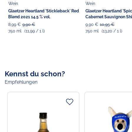
Wein
Wein
Glaetzer Heartland 'Stickleback' Red
Glaetzer Heartland 'Spic
Blend 2021 14.5 % vol.
Cabernet Sauvignon Shi
14.5 % vol.
8,99 €
9,90 €
9,90 €
10,95 €
750 ml
(11,99 / 1 l)
750 ml
(13,20 / 1 l)
Kennst du schon?
Empfehlungen