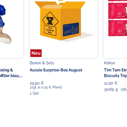
Neu
Boxen & Sets
Kekse
oxing &
Aussie Surprise-Box August
Tim Tam St
ftier blau,
Biscuits Tri
29,90 €
12,90 €
zzgl. 1x 0,25 € Pfand
3x165 g
(26
1 Set