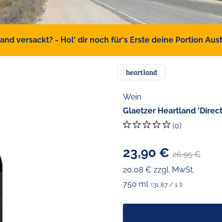
d versackt? - Hol' dir noch für's Erste deine Portion Austr
heartland
Wein
Glaetzer Heartland 'Direct
(0)
23,90 €
26,95 €
20,08 € zzgl. MwSt.
750 ml
(31,87 / 1 l)