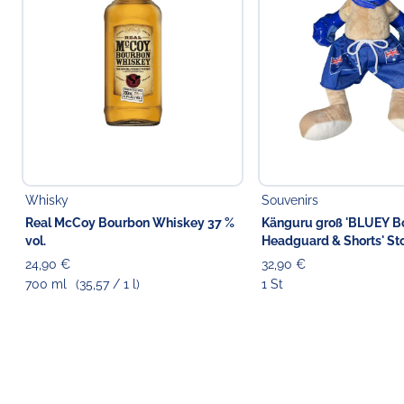
Whisky
Souvenirs
Real McCoy Bourbon Whiskey 37 %
Känguru groß 'BLUEY B
vol.
Headguard & Shorts' Stof
42 cm
24,90 €
32,90 €
700 ml
(35,57 / 1 l)
1 St