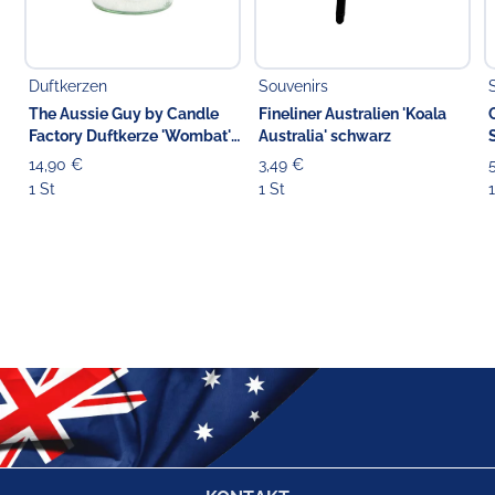
Duftkerzen
Souvenirs
The Aussie Guy by Candle
Fineliner Australien 'Koala
Factory Duftkerze 'Wombat's
Australia' schwarz
Favourite' 13.5 cm
14,90 €
3,49 €
1 St
1 St