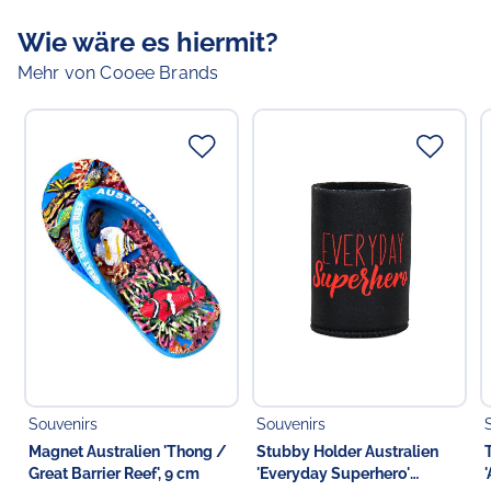
Ihr hoher Fettgehalt spendet der Haut Feuchtigkeit, und
Wie wäre es hiermit?
das pH-Gleichgewicht der Fettsäuren in der
Ziegenmilch ist dem des menschlichen Körpers sehr
Mehr von Cooee Brands
ähnlich.
Verantwortlicher Lebensmittelunternehmer
Verantwortliche Person in der EU
Choppy's Food & Non-Food GmbH
Koldingstr. 1B
22769 Hamburg
Deutschland
Souvenirs
Souvenirs
Magnet Australien 'Thong /
Stubby Holder Australien
Great Barrier Reef', 9 cm
'Everyday Superhero'