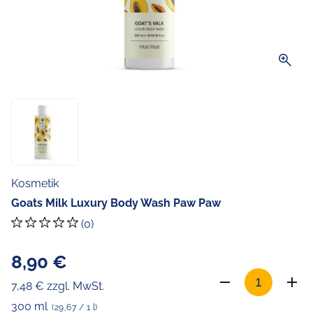
zoom_in
Kosmetik
Goats Milk Luxury Body Wash Paw Paw
(0)
8,90 €
7,48 € zzgl. MwSt.
300 ml
(29,67 / 1 l)