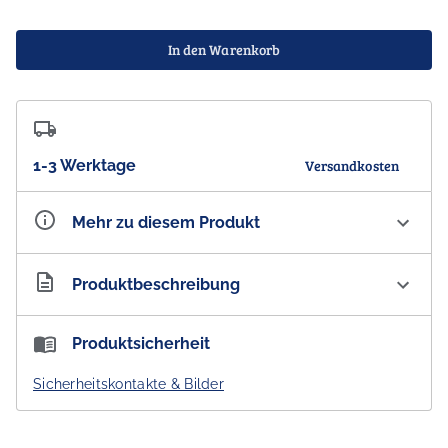
In den Warenkorb
1-3 Werktage
Versandkosten
Mehr zu diesem Produkt
Artikelnummer
AU300120
Produktbeschreibung
The Australian Cosmetics Company Goats Milk Luxury
Produktsicherheit
Body Wash Paw Paw
Sicherheitskontakte & Bilder
Ziegenmilchseife ist ideal bei Akne, Ekzemen,
Schuppenflechte, trockener oder empfindlicher Haut.