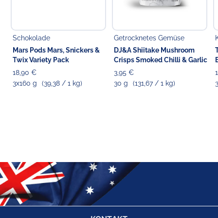
Schokolade
Getrocknetes Gemüse
Mars Pods Mars, Snickers &
DJ&A Shiitake Mushroom
Twix Variety Pack
Crisps Smoked Chilli & Garlic
18,90 €
3,95 €
3x160 g
(39,38 / 1 kg)
30 g
(131,67 / 1 kg)