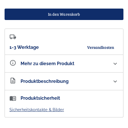
In den Warenkorb
1-3 Werktage
Versandkosten
Mehr zu diesem Produkt
Artikelnummer
AU300121
Produktbeschreibung
The Australian Cosmetics Company Goats Milk Luxury
Produktsicherheit
Body Wash Wild Flowers
Sicherheitskontakte & Bilder
Ziegenmilchseife ist ideal bei Akne, Ekzemen,
Schuppenflechte, trockener oder empfindlicher Haut.