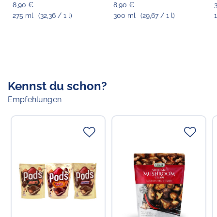
8,90 €
8,90 €
275 ml
(32,36 / 1 l)
300 ml
(29,67 / 1 l)
1
Kennst du schon?
Empfehlungen