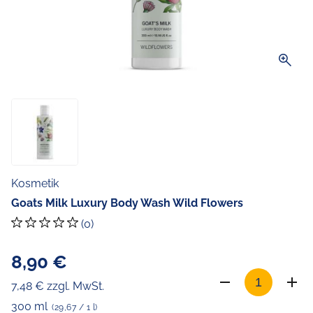
zoom_in
Kosmetik
Goats Milk Luxury Body Wash Wild Flowers
(0)
8,90 €
7,48 € zzgl. MwSt.
300 ml
(29,67 / 1 l)