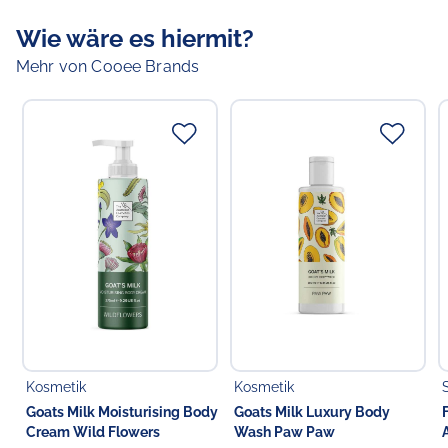
Ihr hoher Fettgehalt spendet der Haut Feuchtigkeit, und
Wie wäre es hiermit?
das pH-Gleichgewicht der Fettsäuren in der
Ziegenmilch ist dem des menschlichen Körpers sehr
Mehr von Cooee Brands
ähnlich.
Verantwortlicher Lebensmittelunternehmer
Verantwortliche Person in der EU
Choppy's Food & Non-Food GmbH
Koldingstr. 1B
22769 Hamburg
Deutschland
Kosmetik
Kosmetik
Goats Milk Moisturising Body
Goats Milk Luxury Body
Cream Wild Flowers
Wash Paw Paw