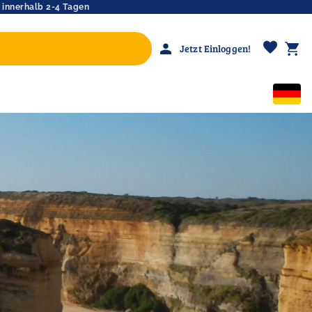
 innerhalb 2-4 Tagen
favorite
person
shopping_cart
Jetzt Einloggen!