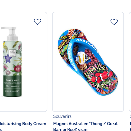
ttelunternehmer
 in der EU
Food GmbH
Souvenirs
Moisturising Body Cream
Magnet Australien 'Thong / Great
s
Barrier Reef', 9 cm