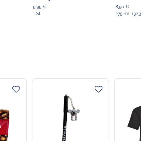
5,95 €
8,90 €
1 St
275 ml
(32,3