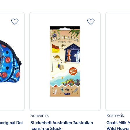
Verantwortlicher Lebensmi
Verantwortliche Person
Choppy's Food & Non-
Koldingstr. 1B
22769 Hamburg
Deutschland
Souvenirs
Kosmetik
boriginal Dot
Stickerheft Australien 'Australian
Goats Milk 
Icons' 150 Stück
Wild Flower