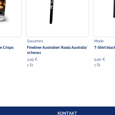
Souvenirs
Mode
m Crisps
Fineliner Australien 'Koala Australia'
T-Shirt blac
schwarz
3,49 €
9,90 €
1 St
1 St
KONTAKT