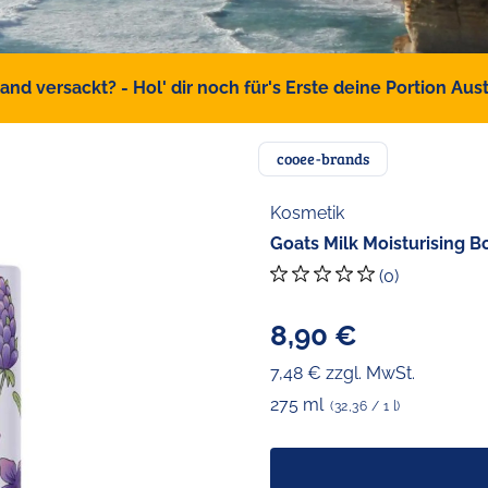
d versackt? - Hol' dir noch für's Erste deine Portion Austr
cooee-brands
Kosmetik
Goats Milk Moisturising 
(0)
8,90 €
7,48 € zzgl. MwSt.
275 ml
(32,36 / 1 l)