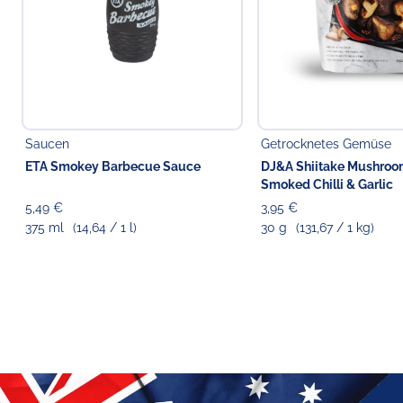
Saucen
Getrocknetes Gemüse
ETA Smokey Barbecue Sauce
DJ&A Shiitake Mushroo
Smoked Chilli & Garlic
5,49 €
3,95 €
375 ml
(14,64 / 1 l)
30 g
(131,67 / 1 kg)