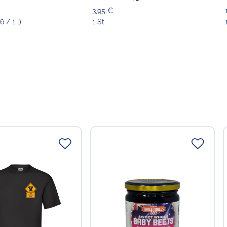
3,95 €
6 / 1 l)
1 St