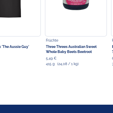
Früchte
k 'The Aussie Guy'
Three Threes Australian Sweet
Whole Baby Beets Beetroot
5,49 €
415 g
(24,08 / 1 kg)