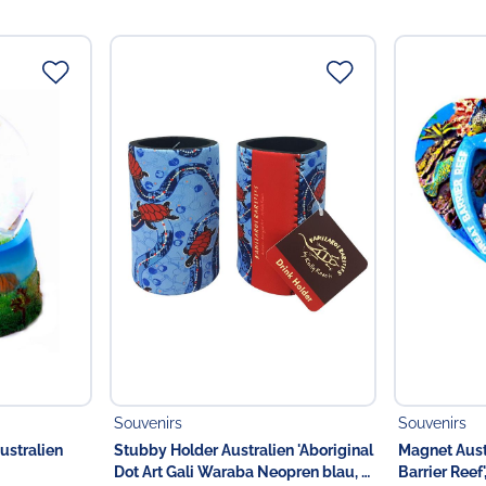
Verantwortlicher Lebensmi
Verantwortliche Person
Choppy's Food & Non-
Koldingstr. 1B
22769 Hamburg
Deutschland
Souvenirs
Souvenirs
ustralien
Stubby Holder Australien 'Aboriginal
Magnet Aust
Dot Art Gali Waraba Neopren blau, 11
Barrier Reef'