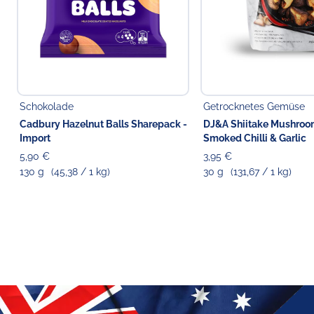
Schokolade
Getrocknetes Gemüse
Cadbury Hazelnut Balls Sharepack -
DJ&A Shiitake Mushroo
Import
Smoked Chilli & Garlic
5,90 €
3,95 €
130 g
(45,38 / 1 kg)
30 g
(131,67 / 1 kg)