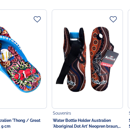
ttelunternehmer
 in der EU
Food GmbH
Souvenirs
ralien 'Thong / Great
Water Bottle Holder Australien
, 9 cm
'Aboriginal Dot Art' Neopren braun,