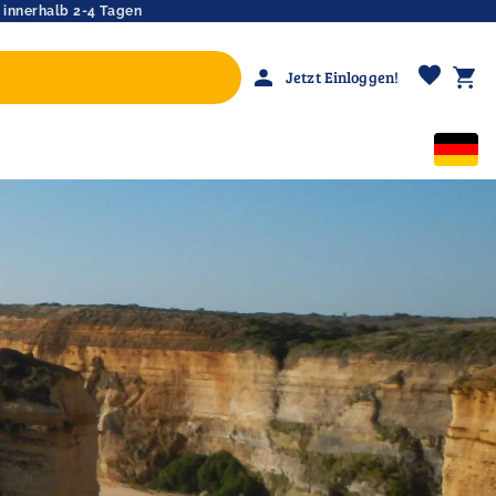
 innerhalb 2-4 Tagen
favorite
person
shopping_cart
Jetzt Einloggen!