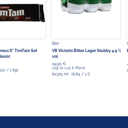
Bier
mous II" TimTam Set
VB Victoria Bitter Lager Stubby 4.9 %
lassic
vol.
19,90 €
zzgl. 6x 0,25 € Pfand
,50 / 1 kg)
6x375 ml
(8,84 / 1 l)