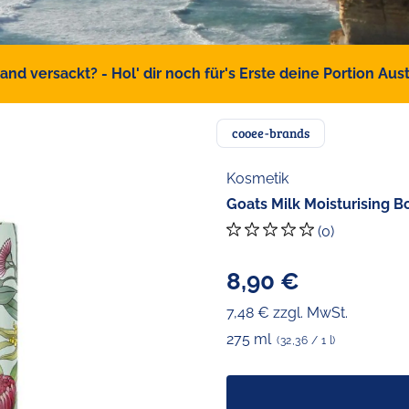
d versackt? - Hol' dir noch für's Erste deine Portion Austr
cooee-brands
Kosmetik
Goats Milk Moisturising 
(0)
8,90 €
7,48 € zzgl. MwSt.
275 ml
(32,36 / 1 l)