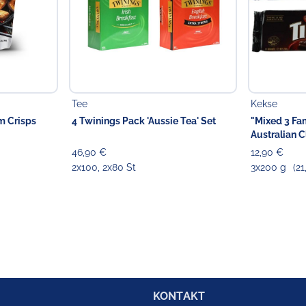
Tee
Kekse
m Crisps
4 Twinings Pack 'Aussie Tea' Set
"Mixed 3 Fa
Australian C
46,90 €
12,90 €
2x100, 2x80 St
3x200 g
(21
KONTAKT