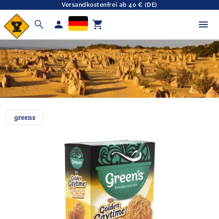
Versandkostenfrei ab 40 € (DE)
search
person
shopping_cart
greens