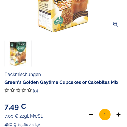
zoom_in
Backmischungen
Green's Golden Gaytime Cupcakes or Cakebites Mix
(0)
7,49 €
7,00 € zzgl. MwSt.
480 g
(15,60 / 1 kg)