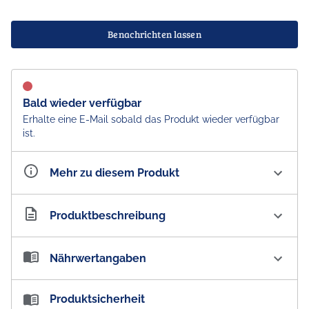
Benachrichten lassen
Bald wieder verfügbar
Erhalte eine E-Mail sobald das Produkt wieder verfügbar
ist.
Mehr zu diesem Produkt
Artikelnummer
AU100981
Produktbeschreibung
Green's Golden Gaytime Cupcakes or Cakebites Mix
Nährwertangaben
Backmischung
Green's hat sich mit der beliebten Eismarke Golden
Nährwertangaben:
Produktsicherheit