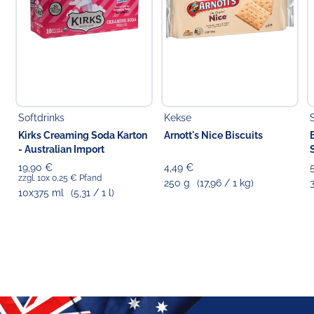
Softdrinks
Kekse
Kirks Creaming Soda Karton
Arnott's Nice Biscuits
- Australian Import
19,90 €
4,49 €
zzgl. 10x 0,25 € Pfand
250 g
(17,96 / 1 kg)
10x375 ml
(5,31 / 1 l)