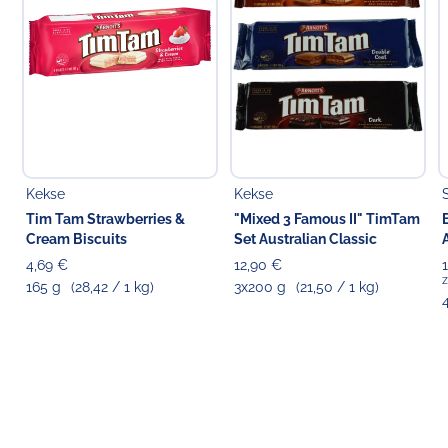
Koldingstr. 1B
22769 Hamburg
Kekse
Kekse
Tim Tam Strawberries &
"Mixed 3 Famous II" TimTam
Cream Biscuits
Set Australian Classic
4,69 €
12,90 €
z
165 g
(28,42 / 1 kg)
3x200 g
(21,50 / 1 kg)