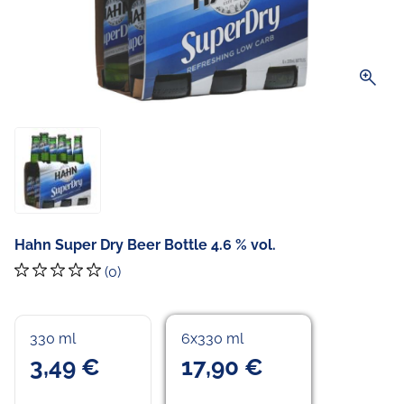
zoom_in
Hahn Super Dry Beer Bottle 4.6 % vol.
(0)
330 ml
6x330 ml
3,49 €
17,90 €