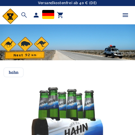
Versandkostenfrei ab 40 € (DE)
search
person
shopping_cart
hahn