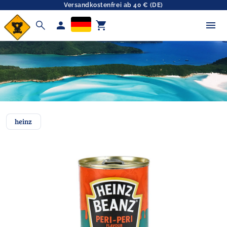
Versandkostenfrei ab 40 € (DE)
search
person
shopping_cart
heinz