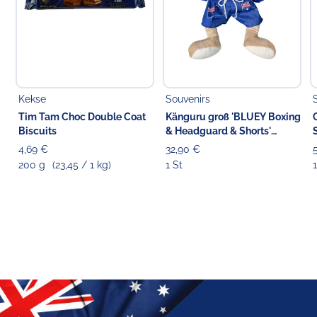
Kekse
Souvenirs
Tim Tam Choc Double Coat
Känguru groß 'BLUEY Boxing
Biscuits
& Headguard & Shorts'
Stofftier blau, 42 cm
4,69 €
32,90 €
200 g
(23,45 / 1 kg)
1 St