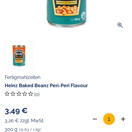
zoom_in
Fertigmahlzeiten
Heinz Baked Beanz Peri-Peri Flavour
(0)
3,49 €
3,26 € zzgl. MwSt.
300 g
(11,63 / 1 kg)