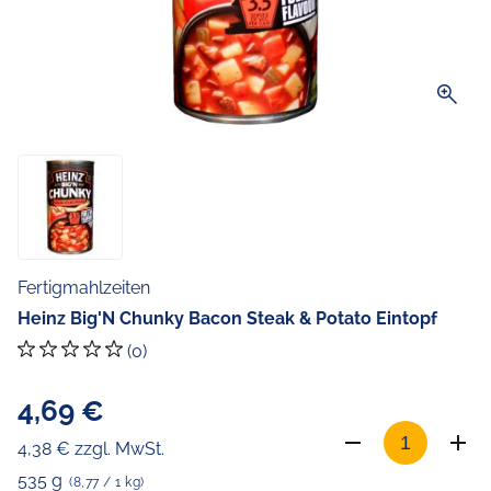
zoom_in
Fertigmahlzeiten
Heinz Big'N Chunky Bacon Steak & Potato Eintopf
(0)
4,69 €
4,38 € zzgl. MwSt.
535 g
(8,77 / 1 kg)