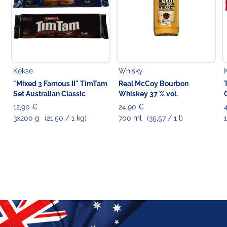
Kekse
Whisky
"Mixed 3 Famous II" TimTam
Real McCoy Bourbon
Set Australian Classic
Whiskey 37 % vol.
12,90 €
24,90 €
3x200 g
(21,50 / 1 kg)
700 ml
(35,57 / 1 l)