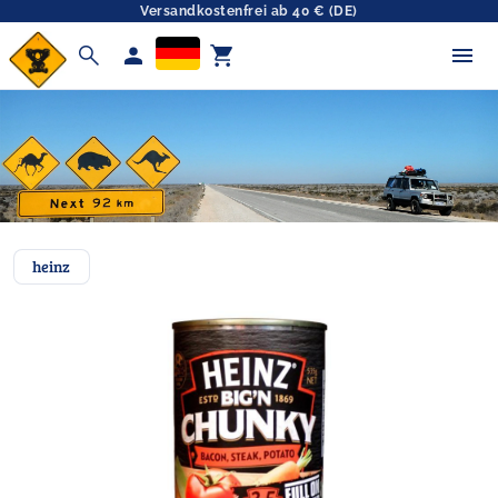
Versandkostenfrei ab 40 € (DE)
search
person
shopping_cart
heinz