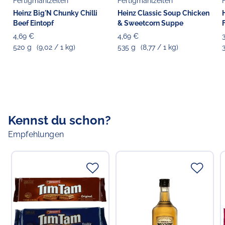
Fertigmahlzeiten
Fertigmahlzeiten
Heinz Big'N Chunky Chilli
Heinz Classic Soup Chicken
Beef Eintopf
& Sweetcorn Suppe
4,69 €
4,69 €
520 g
(9,02 / 1 kg)
535 g
(8,77 / 1 kg)
Kennst du schon?
Empfehlungen