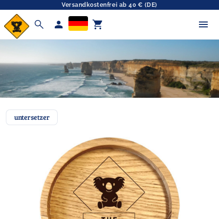
Versandkostenfrei ab 40 € (DE)
search
person
shopping_cart
untersetzer