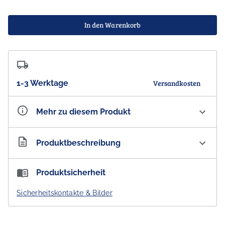
In den Warenkorb
1-3 Werktage
Versandkosten
Mehr zu diesem Produkt
Artikelnummer
AU300010
Produktbeschreibung
holzpost Untersetzer aus Eiche -
The Aussie Guy
Produktsicherheit
Hochwertiges Echtholz aus nachhaltiger
Sicherheitskontakte & Bilder
Forstwirtschaft - graviert und geölt
Ein absolut cooler Hingucker - die Holzuntersetzer aus