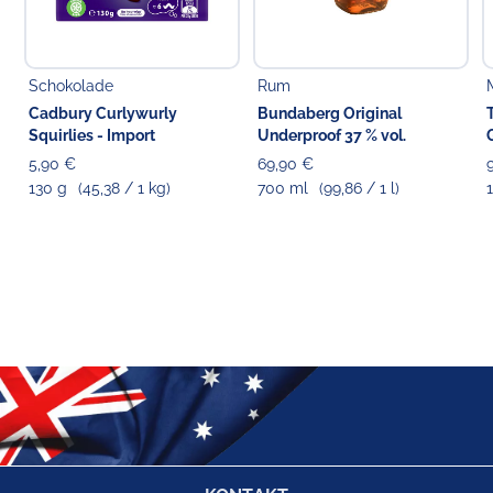
Schokolade
Rum
Cadbury Curlywurly
Bundaberg Original
Squirlies - Import
Underproof 37 % vol.
5,90 €
69,90 €
130 g
(45,38 / 1 kg)
700 ml
(99,86 / 1 l)
1