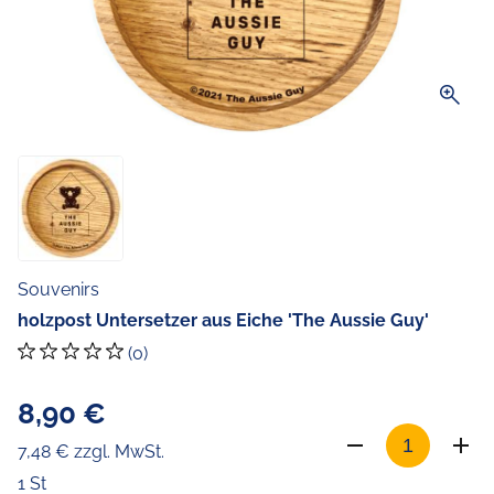
zoom_in
Souvenirs
holzpost Untersetzer aus Eiche 'The Aussie Guy'
(0)
8,90 €
7,48 € zzgl. MwSt.
1 St