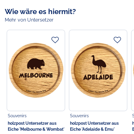
Eiche. Hergestellt in Deutschland.
Wie wäre es hiermit?
Naturgewachsen mit individueller Maserung ist jeder
Mehr von Untersetzer
Untersetzer ein Unikat mit einem Außendurchmesser
von 11.2 cm (innen 10 cm) und bietet damit Platz für
Dein Pint Bier, eine eisgekühlte Flasche VB, ein Glas
feinsten Bundy Rum oder einfach einen großen Becher
Goon oder was sonst Du gerne darauf abstellen
möchtest.
Auch als retro Schlüsselschale oder Ablage sonstiger
Kleinteile gerne genutzt. Deiner Phantasie sind wirklich
keine Grenzen gesetzt!
So schützen sie nicht nur Deinen Tisch vor Kratzern und
Flecken, sondern sehen auch noch stylisch aus.
Mit jedem verkauften Untersetzer unterstützt holzpost
den
PrimaKlima weltweit e.V.
zur Wiederaufforstung
Souvenirs
Souvenirs
von Wäldern.
holzpost Untersetzer aus
holzpost Untersetzer aus
Eiche 'Melbourne & Wombat'
Eiche 'Adelaide & Emu'