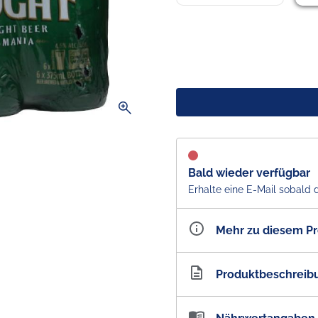
zoom_in
Bald wieder verfügbar
Erhalte eine E-Mail sobald 
Mehr zu diesem P
Artikelnummer
AU2
Produktbeschreib
James Boags Draught Bottl