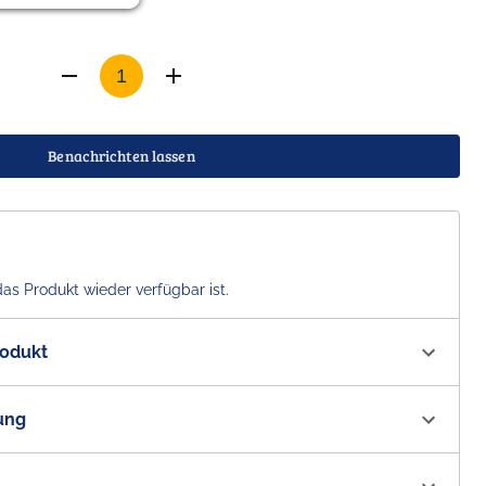
Benachrichten lassen
das Produkt wieder verfügbar ist.
rodukt
00225
ung
e 4.6 % vol. Sixpack