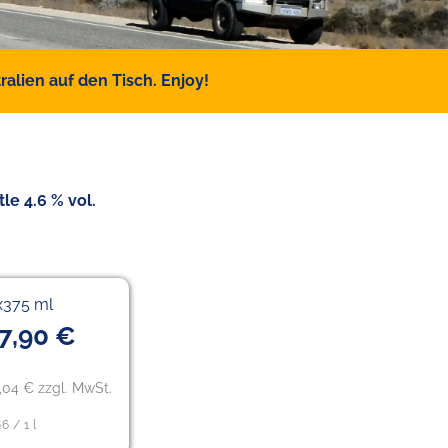
alien auf den Tisch. Enjoy!
e 4.6 % vol.
x375 ml
7,90 €
,04 € zzgl. MwSt.
96 / 1 l