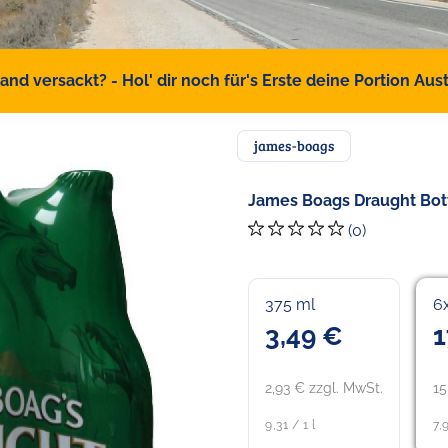
d versackt? - Hol' dir noch für's Erste deine Portion Austr
james-boags
James Boags Draught Bottl
(0)
375 ml
6
3,49 €
1
2,93 € zzgl. MwSt.
15
9,31 / 1 l
7,