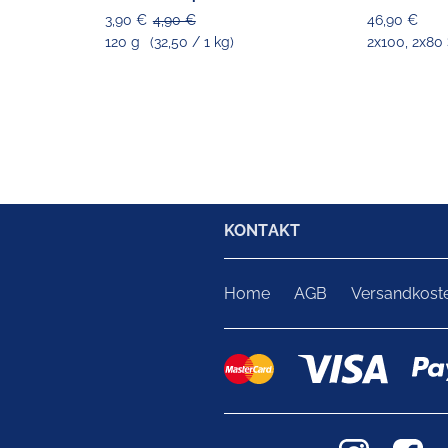
3,90 €
4,90 €
46,90 €
120 g
(32,50 / 1 kg)
2x100, 2x80 
KONTAKT
Home
AGB
Versandkost