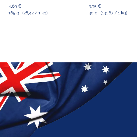
4,69 €
3,95 €
165 g
(28,42 / 1 kg)
30 g
(131,67 / 1 kg)