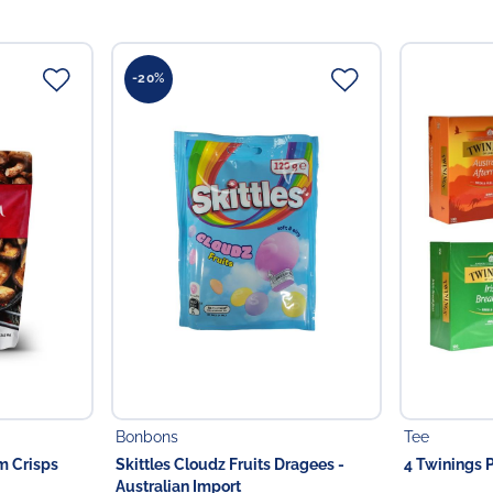
-20%
Bonbons
Tee
m Crisps
Skittles Cloudz Fruits Dragees -
4 Twinings P
Australian Import