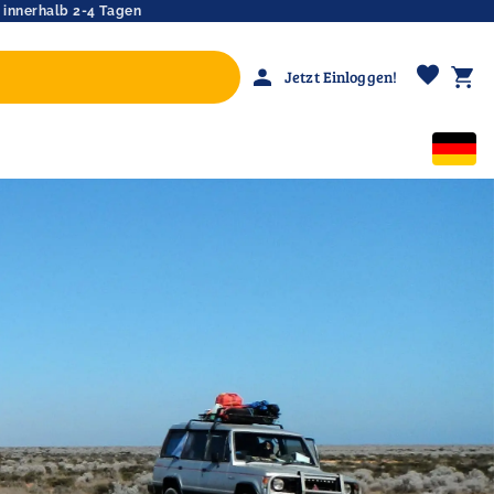
 innerhalb 2-4 Tagen
favorite
person
shopping_cart
Jetzt Einloggen!