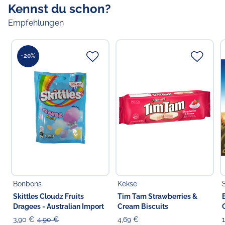
Kennst du schon?
Empfehlungen
-20%
Bonbons
Kekse
Skittles Cloudz Fruits
Tim Tam Strawberries &
Dragees - Australian Import
Cream Biscuits
3,90 €
4,90 €
4,69 €