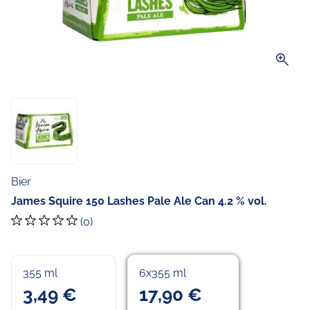
zoom_in
Bier
James Squire 150 Lashes Pale Ale Can 4.2 % vol.
(0)
355 ml
6x355 ml
3,49 €
17,90 €