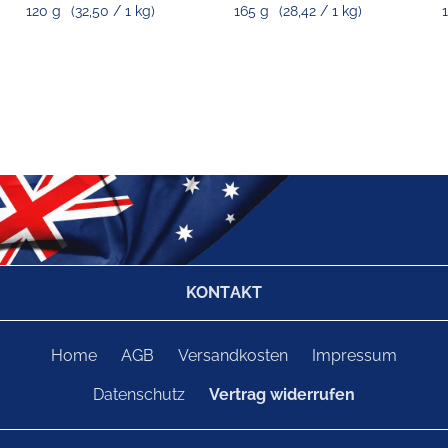
120 g
(32,50 / 1 kg)
165 g
(28,42 / 1 kg)
1
KONTAKT
Home
AGB
Versandkosten
Impressum
Datenschutz
Vertrag widerrufen