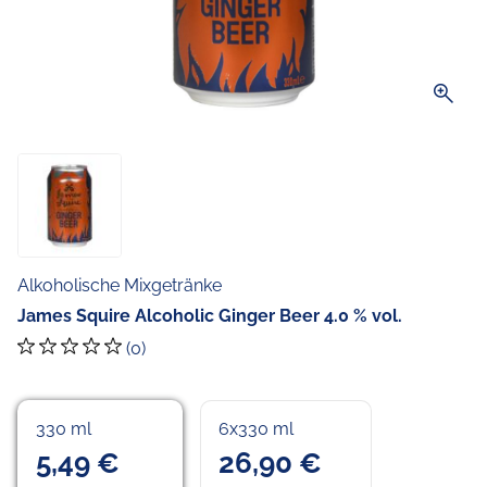
zoom_in
Alkoholische Mixgetränke
James Squire Alcoholic Ginger Beer 4.0 % vol.
(0)
330 ml
6x330 ml
5,49 €
26,90 €