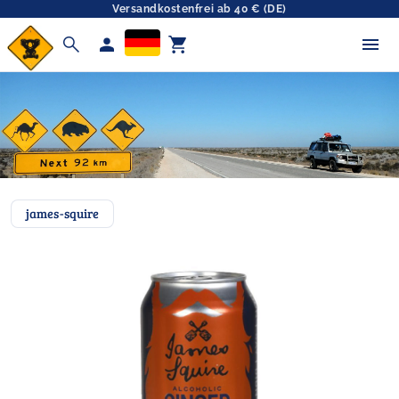
Versandkostenfrei ab 40 € (DE)
search
person
shopping_cart
james-squire