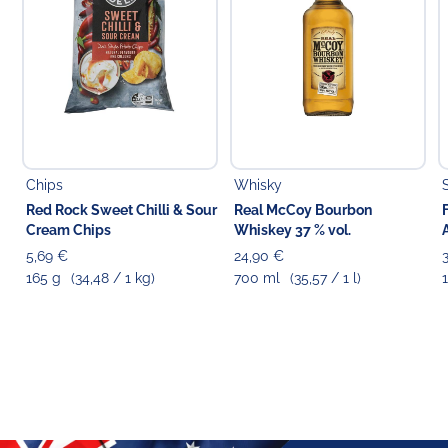
Verantwortlicher Lebensmittelunternehmer
Choppy's Food & Non-Food GmbH
Koldingstr. 1B
22769 Hamburg
Chips
Whisky
Red Rock Sweet Chilli & Sour
Real McCoy Bourbon
Cream Chips
Whiskey 37 % vol.
5,69 €
24,90 €
165 g
(34,48 / 1 kg)
700 ml
(35,57 / 1 l)
1