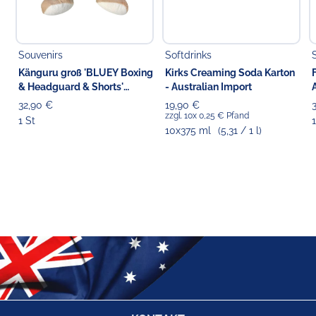
Souvenirs
Softdrinks
Känguru groß 'BLUEY Boxing
Kirks Creaming Soda Karton
& Headguard & Shorts'
- Australian Import
Stofftier blau, 42 cm
32,90 €
19,90 €
zzgl. 10x 0,25 € Pfand
1 St
1
10x375 ml
(5,31 / 1 l)