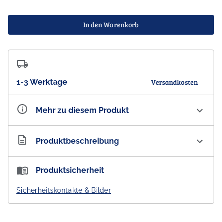
In den Warenkorb
1-3 Werktage
Versandkosten
Mehr zu diesem Produkt
Artikelnummer
AU300097
Produktbeschreibung
Känguru mit Joey in Swag - Melbourne - Stofftier, 25 cm
Produktsicherheit
- DESIGNED IN AUSTRALIA -
Sicherheitskontakte & Bilder
Größe:
25 cm
Motiv:
Känguru mit Joey in Melbourne Swag