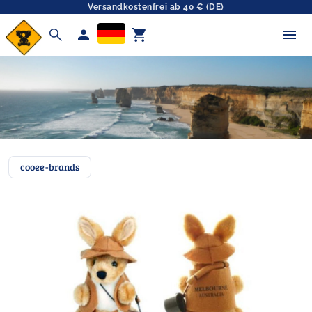
Versandkostenfrei ab 40 € (DE)
search
person
shopping_cart
cooee-brands