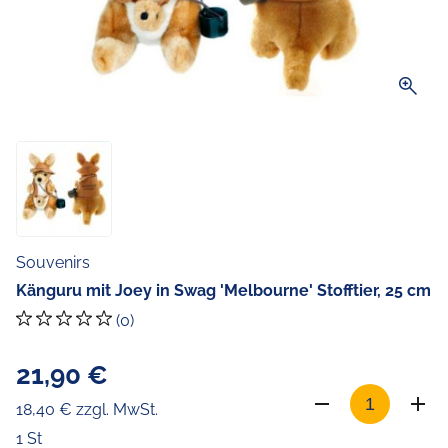
zoom_in
Souvenirs
Känguru mit Joey in Swag 'Melbourne' Stofftier, 25 cm
(0)
21,90 €
18,40 € zzgl. MwSt.
1 St