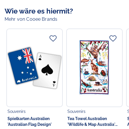
Farbe:
braun
Wie wäre es hiermit?
Mehr von Cooee Brands
Verantwortlicher Lebensmittelunternehmer
Verantwortliche Person in der EU
Choppy's Food & Non-Food GmbH
Koldingstr. 1B
22769 Hamburg
Deutschland
Souvenirs
Souvenirs
Spielkarten Australien
Tea Towel Australien
'Australian Flag Design'
'Wildlife & Map Australia'