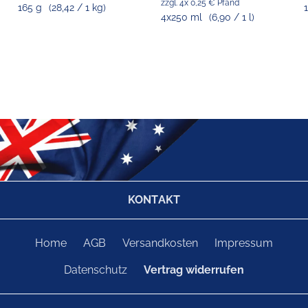
zzgl. 4x 0,25 € Pfand
165 g
(28,42 / 1 kg)
1
4x250 ml
(6,90 / 1 l)
KONTAKT
Home
AGB
Versandkosten
Impressum
Datenschutz
Vertrag widerrufen