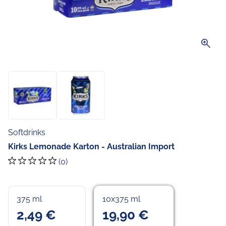
zoom_in
Softdrinks
Kirks Lemonade Karton - Australian Import
(0)
375 ml
10x375 ml
2,49 €
19,90 €