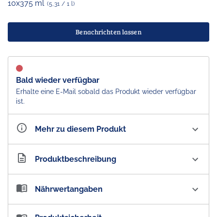
10x375 ml
(5,31 / 1 l)
Benachrichten lassen
Bald wieder verfügbar
Erhalte eine E-Mail sobald das Produkt wieder verfügbar
ist.
Mehr zu diesem Produkt
Artikelnummer
AU200170
Produktbeschreibung
Kirks Lemonade Sugar Free Karton - Australian Import
Nährwertangaben
Ein Aussie-Favorit. Am besten eiskalt zu genießen.
Nährwertangaben: