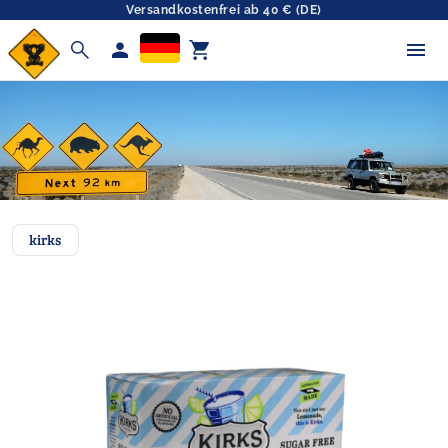
Versandkostenfrei ab 40 € (DE)
search
person
shopping_cart
kirks