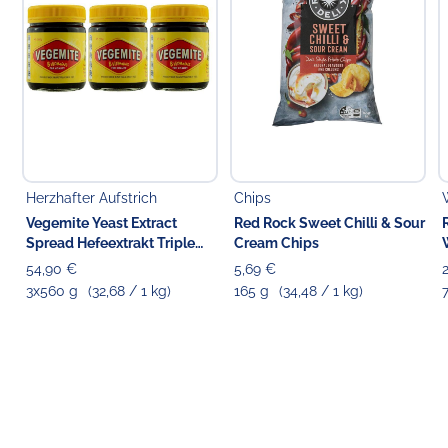
Herzhafter Aufstrich
Chips
Vegemite Yeast Extract
Red Rock Sweet Chilli & Sour
Spread Hefeextrakt Triple
Cream Chips
Pack
54,90 €
5,69 €
3x560 g
(32,68 / 1 kg)
165 g
(34,48 / 1 kg)