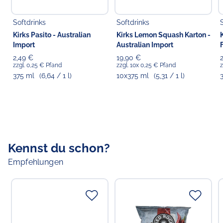
Koldingstr. 1B
22769 Hamburg
Softdrinks
Softdrinks
Kirks Pasito - Australian
Kirks Lemon Squash Karton -
Import
Australian Import
2,49 €
19,90 €
zzgl. 0,25 € Pfand
zzgl. 10x 0,25 € Pfand
z
375 ml
(6,64 / 1 l)
10x375 ml
(5,31 / 1 l)
Kennst du schon?
Empfehlungen