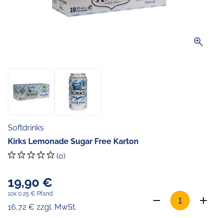
zoom_in
Softdrinks
Kirks Lemonade Sugar Free Karton
(0)
19,90 €
10x 0,25 € Pfand
16,72 € zzgl. MwSt.