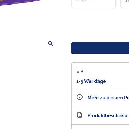
6,64 / 1 l
3,
zoom_in
1-3 Werktage
Mehr zu diesem P
Artikelnummer
AU2
Produktbeschreib