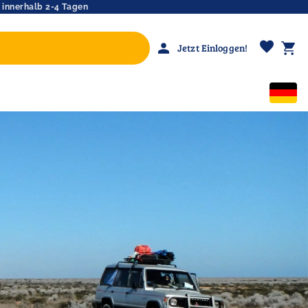
 innerhalb 2-4 Tagen
favorite
person
shopping_cart
Jetzt Einloggen!