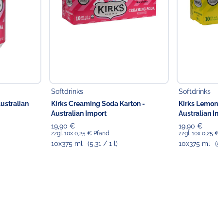
Koldingstr. 1B
22769 Hamburg
Softdrinks
Softdrinks
ustralian
Kirks Creaming Soda Karton -
Kirks Lemon
Australian Import
Australian I
19,90 €
19,90 €
zzgl. 10x 0,25 € Pfand
zzgl. 10x 0,25
10x375 ml
(5,31 / 1 l)
10x375 ml
(