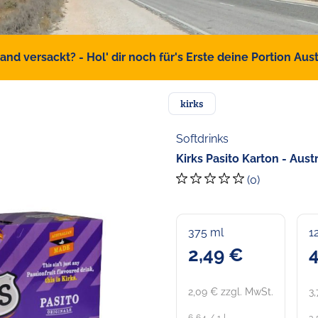
d versackt? - Hol' dir noch für's Erste deine Portion Austr
kirks
Softdrinks
Kirks Pasito Karton - Aust
(0)
375 ml
1
2,49 €
4
2,09 € zzgl. MwSt.
3,