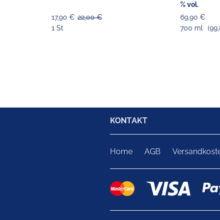
% vol.
17,90 €
22,00 €
69,90 €
1 St
700 ml
(99,
KONTAKT
Home
AGB
Versandkost