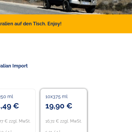
alien auf den Tisch. Enjoy!
ralian Import
250 ml
10x375 ml
,49 €
19,90 €
77 € zzgl. MwSt.
16,72 € zzgl. MwSt.