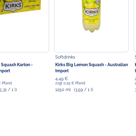
Softdrinks
 Squash Karton -
Kirks Big Lemon Squash - Australian
mport
Import
4,49 €
 € Pfand
zzgl. 0,25 € Pfand
5,31 / 1 l)
1250 ml
(3,59 / 1 l)