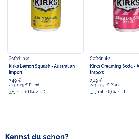
Softdrinks
Softdrinks
Kirks Lemon Squash - Australian
Kirks Creaming Soda - A
Import
Import
2,49 €
2,49 €
zzgl. 0,25 € Pfand
zzgl. 0,25 € Pfand
375 ml
(6,64 / 1 l)
375 ml
(6,64 / 1 l)
Kennst du schon?