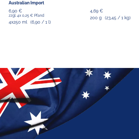
Australian Import
6,90 €
4,69 €
zzgl. 4x 0,25 € Pfand
200 g
(23,45 / 1 kg)
4x250 ml
(6,90 / 1 l)