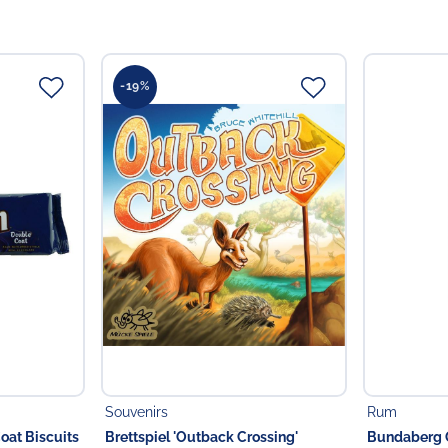
-19%
Souvenirs
Rum
oat Biscuits
Brettspiel 'Outback Crossing'
Bundaberg O