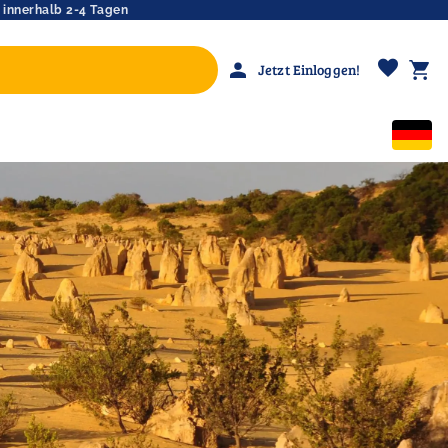
 innerhalb 2-4 Tagen
favorite
person
shopping_cart
Jetzt Einloggen!