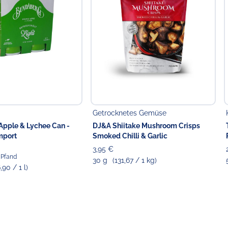
Getrocknetes Gemüse
pple & Lychee Can -
DJ&A Shiitake Mushroom Crisps
mport
Smoked Chilli & Garlic
3,95 €
€ Pfand
30 g
(131,67 / 1 kg)
6,90 / 1 l)