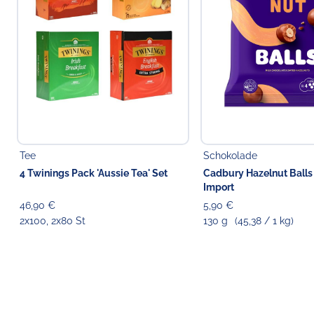
Tee
Schokolade
4 Twinings Pack 'Aussie Tea' Set
Cadbury Hazelnut Balls
Import
46,90 €
5,90 €
2x100, 2x80 St
130 g
(45,38 / 1 kg)