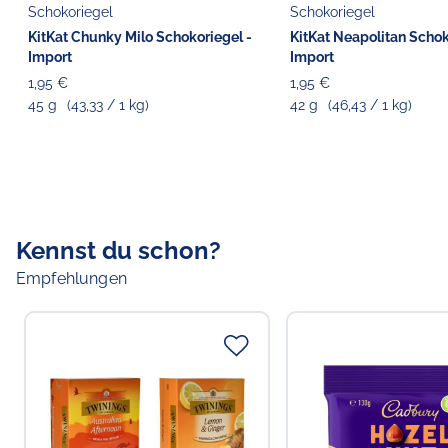
Schokoriegel
Schokoriegel
KitKat Chunky Milo Schokoriegel -
KitKat Neapolitan Schok
Import
Import
1,95 €
1,95 €
45 g
(43,33 / 1 kg)
42 g
(46,43 / 1 kg)
Kennst du schon?
Empfehlungen