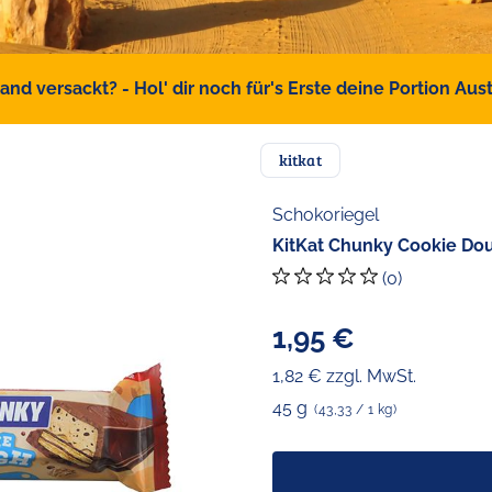
d versackt? - Hol' dir noch für's Erste deine Portion Austr
kitkat
Schokoriegel
KitKat Chunky Cookie Dou
(0)
1,95 €
1,82 € zzgl. MwSt.
45 g
(43,33 / 1 kg)