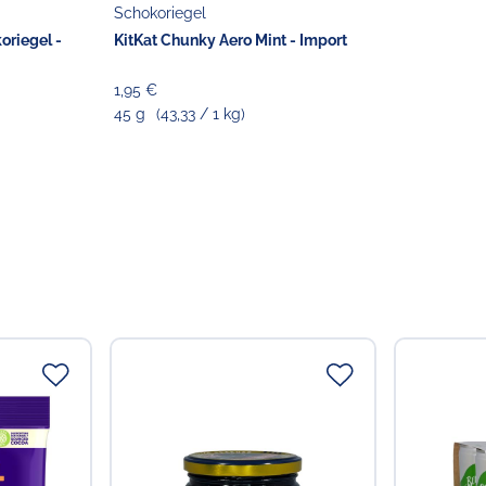
Schokoriegel
oriegel -
KitKat Chunky Aero Mint - Import
1,95 €
45 g
(43,33 / 1 kg)