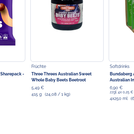
Früchte
Softdrinks
 Sharepack -
Three Threes Australian Sweet
Bundaberg A
Whole Baby Beets Beetroot
Australian I
5,49 €
6,90 €
zzgl. 4x 0,25 
415 g
(24,08 / 1 kg)
4x250 ml
(