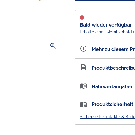
Bald wieder verfügbar
Erhalte eine E-Mail sobald 
zoom_in
Mehr zu diesem P
Artikelnummer
AU1
Produktbeschreib
KitKat Chunky Cookie Doug
Nährwertangaben
HAVE A BREAK, HAVE A KIT
Nährwertangaben:
Produktsicherheit
Gönnt euch eine knusprig
Portionen pro Packung: 3 /
Knusprig gebackene Waffel
Sicherheitskontakte & Bild
Milchschokolade.
Energie
Eiweiß