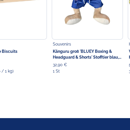
Souvenirs
e Biscuits
Känguru groß 'BLUEY Boxing &
Headguard & Shorts' Stofftier blau,
42 cm
32,90 €
6 / 1 kg)
1 St