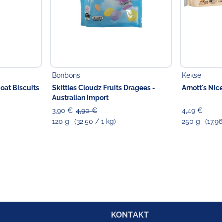
Bonbons
Kekse
oat Biscuits
Skittles Cloudz Fruits Dragees -
Arnott's Nic
Australian Import
3,90 €
4,90 €
4,49 €
120 g
(32,50 / 1 kg)
250 g
(17,9
KONTAKT