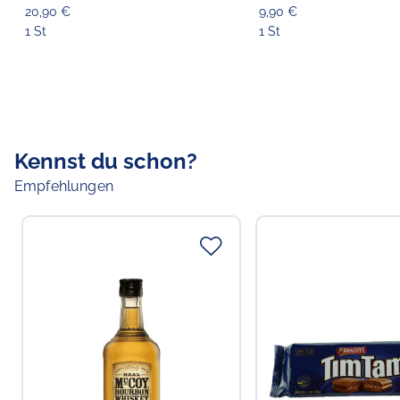
Dreaming' 45 cm
20,90 €
9,90 €
1 St
1 St
Kennst du schon?
Empfehlungen