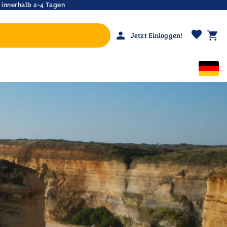
 innerhalb 2-4 Tagen
favorite
person
shopping_cart
Jetzt Einloggen!