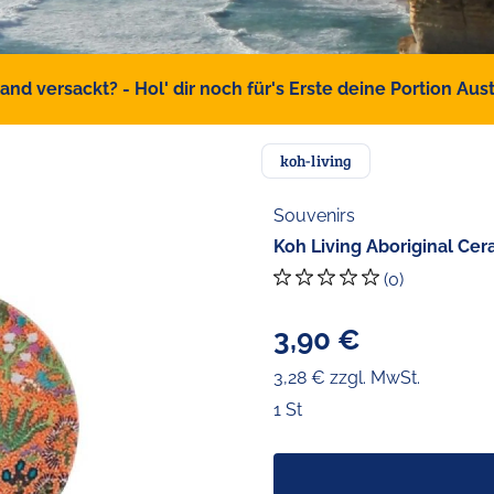
d versackt? - Hol' dir noch für's Erste deine Portion Austr
koh-living
Souvenirs
Koh Living Aboriginal Ce
(0)
3,90 €
3,28 € zzgl. MwSt.
1 St