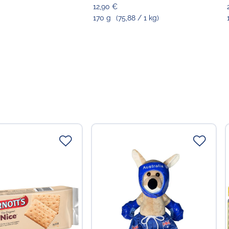
12,90 €
170 g
(75,88 / 1 kg)
ttelunternehmer
 in der EU
Food GmbH