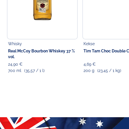
Whisky
Kekse
Real McCoy Bourbon Whiskey 37 %
Tim Tam Choc Double C
vol.
24,90 €
4,69 €
700 ml
(35,57 / 1 l)
200 g
(23,45 / 1 kg)