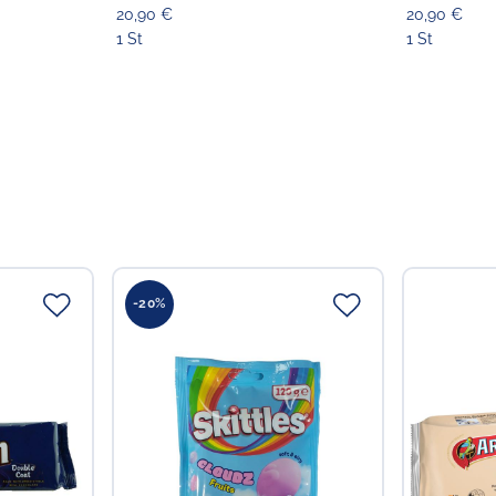
20,90 €
20,90 €
1 St
1 St
Verantwortlicher Lebensmi
Verantwortliche Person
Choppy's Food & Non-
Koldingstr. 1B
22769 Hamburg
Deutschland
-20%