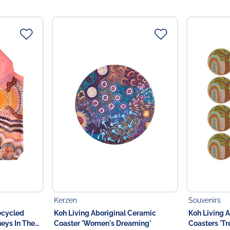
Größe: 10 cm Durchm
Pflegehinweise: Mit 
Ein Teil jedes Verkauf
Gestaltet in Australien
Unternehmen in austra
Michelle Possum
Michelle Possum wurde in 
Northern Territory, gebore
Tjapaltjarri beigebracht. 
der Papunya-Künstler.
Grandmothers Country De
Die Träumereien, die Mic
am Mt Allan. Dazu gehören
Geschichten, einschließli
Dreaming und Grandmothers
verwobenen Designs kombi
Kerzen
Souvenirs
ecycled
Koh Living Aboriginal Ceramic
Koh Living 
Michelle zeigt vor allem di
neys In The
Coaster 'Women's Dreaming'
Coasters 'Tre
und beschreibt die vielen w