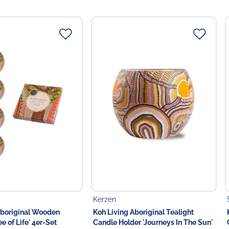
esser
einem Tuch abwischen
s geht an den Künstler
lischem Besitz und Betrieb
Napperby Station, nordwestlich von Alice Springs im
n. Das Malen wurde ihr von ihrem Vater Clifford Possum
Clifford ist der bekannteste Maler aus der Gründungsgruppe
sign
helle Possum malt, stammen aus Yuelamu, ihrem Heimatland
 die Geschichten von Seven Sisters Dreaming, Bush Tucker
ch Seed Dreaming, Bush Coconut, Fire Dreaming, Goanna
 Country, von denen sie viele in komplexen, miteinander
niert.
Kerzen
Aboriginal Wooden
Koh Living Aboriginal Tealight
e Übersichtskarten des traditionellen Landes ihrer Familie
e of Life' 4er-Set
Candle Holder 'Journeys In The Sun'
ichtigen kulturellen Stätten, die sie gut kennt. Ihre Bilder