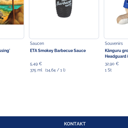
Saucen
Souvenirs
ssing'
ETA Smokey Barbecue Sauce
Känguru gro
Headguard & 
42 cm
5,49 €
32,90 €
375 ml
(14,64 / 1 l)
1 St
KONTAKT