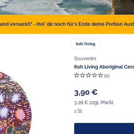
d versackt? - Hol' dir noch für's Erste deine Portion Austr
koh-living
Souvenirs
Koh Living Aboriginal Ce
(0)
3,90 €
3,28 € zzgl. MwSt.
1 St