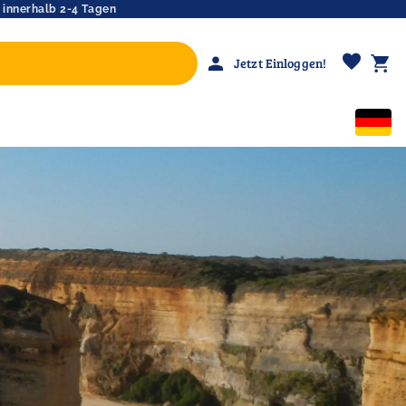
 innerhalb 2-4 Tagen
favorite
person
shopping_cart
Jetzt Einloggen!