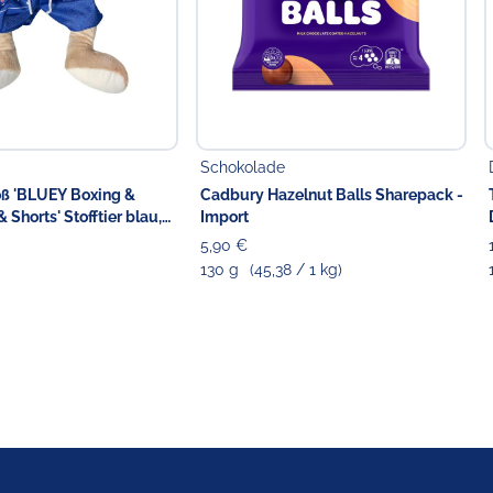
Schokolade
ß 'BLUEY Boxing &
Cadbury Hazelnut Balls Sharepack -
Shorts' Stofftier blau,
Import
5,90 €
130 g
(45,38 / 1 kg)