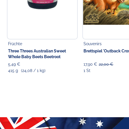
Früchte
Souvenirs
Three Threes Australian Sweet
Brettspiel 'Outback Cro
Whole Baby Beets Beetroot
5,49 €
17,90 €
22,00 €
415 g
(24,08 / 1 kg)
1 St