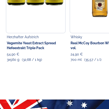
Herzhafter Aufstrich
Whisky
Vegemite Yeast Extract Spread
Real McCoy Bourbon Wh
Hefeextrakt Triple Pack
vol.
54,90 €
24,90 €
3x560 g
(32,68 / 1 kg)
700 ml
(35,57 / 1 l)