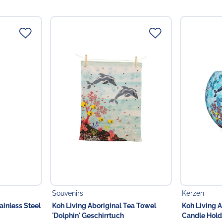
Verantwortliche Person
Choppy's Food & Non-
Koldingstr. 1B
22769 Hamburg
Deutschland
Souvenirs
Kerzen
ainless Steel
Koh Living Aboriginal Tea Towel
Koh Living A
'Dolphin' Geschirrtuch
Candle Holde