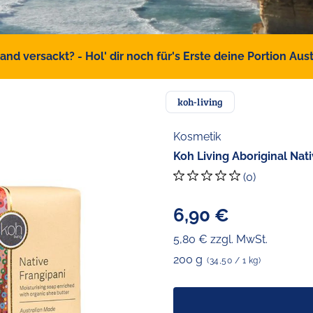
d versackt? - Hol' dir noch für's Erste deine Portion Austr
koh-living
Kosmetik
Koh Living Aboriginal Nat
(0)
6,90 €
5,80 € zzgl. MwSt.
200 g
(34,50 / 1 kg)