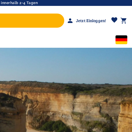
 innerhalb 2-4 Tagen
favorite
person
shopping_cart
Jetzt Einloggen!