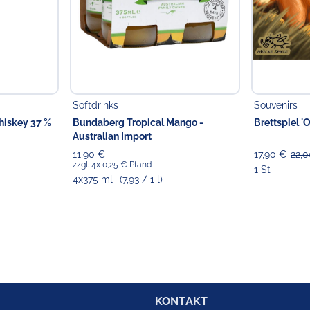
Softdrinks
Souvenirs
iskey 37 %
Bundaberg Tropical Mango -
Brettspiel '
Australian Import
11,90 €
17,90 €
22,
zzgl. 4x 0,25 € Pfand
1 St
4x375 ml
(7,93 / 1 l)
KONTAKT