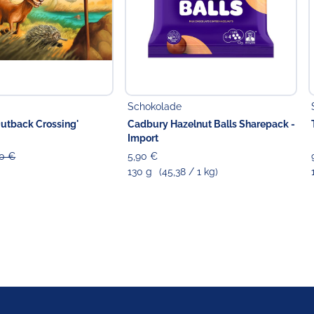
Schokolade
Outback Crossing'
Cadbury Hazelnut Balls Sharepack -
Import
00 €
5,90 €
130 g
(45,38 / 1 kg)