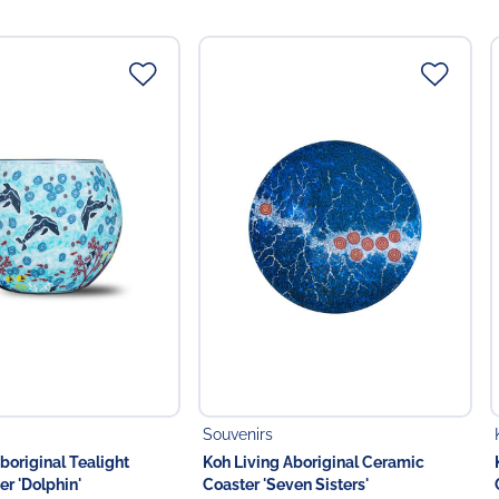
 in der EU
Food GmbH
Souvenirs
boriginal Tealight
Koh Living Aboriginal Ceramic
r 'Dolphin'
Coaster 'Seven Sisters'