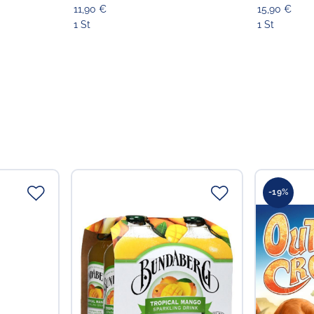
11,90 €
15,90 €
1 St
1 St
-19%