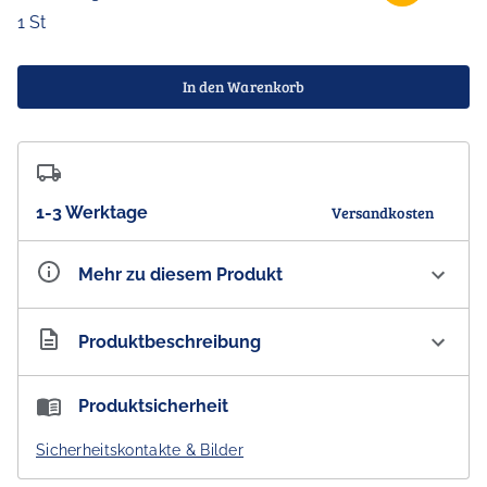
1 St
In den Warenkorb
1-3 Werktage
Versandkosten
Mehr zu diesem Produkt
Artikelnummer
AU300264
Produktbeschreibung
Koh Living Aboriginal Recycled Plastic Bottle Bag
Produktsicherheit
'Grandmother's Country' 45 cm
Sicherheitskontakte & Bilder
- DESIGNED IN AUSTRALIA -