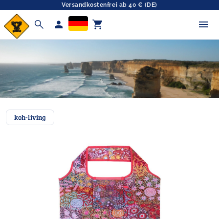
Versandkostenfrei ab 40 € (DE)
search
person
shopping_cart
koh-living