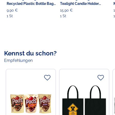
Recycled Plastic Bottle Bag
Tealight Candle Holder
'Tree of Life' 45 cm
'Grandmother's Country'
9,90 €
15,90 €
1 St
1 St
Kennst du schon?
Empfehlungen