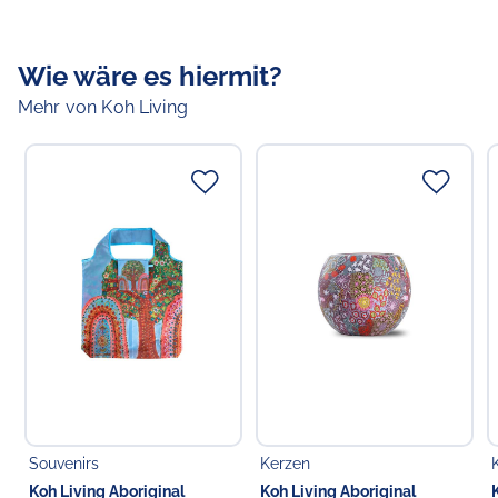
Größe:
Motiv:
Bush Flowers Blooming
Wie wäre es hiermit?
Mehr von Koh Living
Verantwortlicher Lebensmittelunternehmer
Verantwortliche Person in der EU
Choppy's Food & Non-Food GmbH
Koldingstr. 1B
22769 Hamburg
Deutschland
Souvenirs
Kerzen
Koh Living Aboriginal
Koh Living Aboriginal