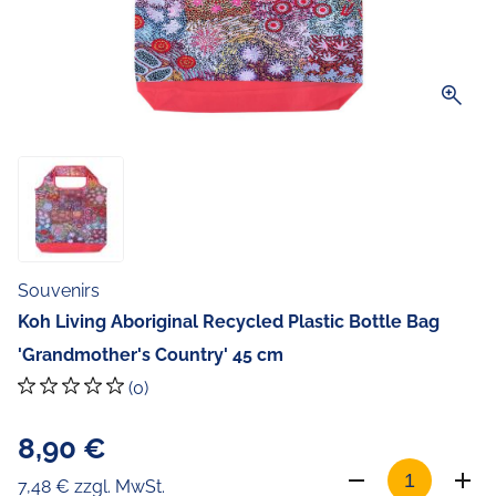
zoom_in
Souvenirs
Koh Living Aboriginal Recycled Plastic Bottle Bag
'Grandmother's Country' 45 cm
(0)
8,90 €
7,48 € zzgl. MwSt.