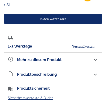
1 St
In den Warenkorb
1-3 Werktage
Versandkosten
Mehr zu diesem Produkt
Artikelnummer
AU300271
Produktbeschreibung
Koh Living Aboriginal Stainless Steel Water Bottle
Produktsicherheit
'Great Barrier Reef Utopia'
Sicherheitskontakte & Bilder
- DESIGNED IN AUSTRALIA -