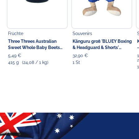
Früchte
Souvenirs
Three Threes Australian
Känguru groß 'BLUEY Boxing
Sweet Whole Baby Beets
& Headguard & Shorts'
Beetroot
Stofftier blau, 42 cm
5,49 €
32,90 €
z
415 g
(24,08 / 1 kg)
1 St