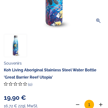
zoom_in
Souvenirs
Koh Living Aboriginal Stainless Steel Water Bottle
'Great Barrier Reef Utopia'
(0)
19,90 €
16,72 € zzgl. MwSt.