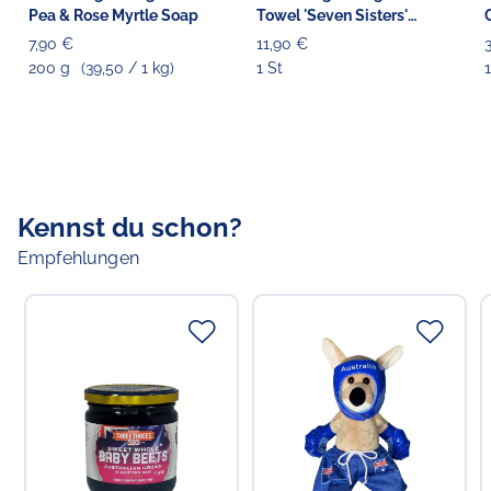
Pea & Rose Myrtle Soap
Towel 'Seven Sisters'
Geschirrtuch
S
7,90 €
11,90 €
200 g
(39,50 / 1 kg)
1 St
1
Kennst du schon?
Empfehlungen