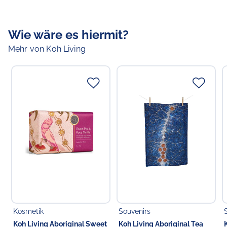
Größe:
Motiv:
Bush Flowers Blooming
Wie wäre es hiermit?
Mehr von Koh Living
Verantwortlicher Lebensmittelunternehmer
Verantwortliche Person in der EU
Choppy's Food & Non-Food GmbH
Koldingstr. 1B
22769 Hamburg
Deutschland
Kosmetik
Souvenirs
Koh Living Aboriginal Sweet
Koh Living Aboriginal Tea