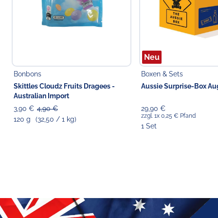
Neu
Bonbons
Boxen & Sets
Skittles Cloudz Fruits Dragees -
Aussie Surprise-Box Au
Australian Import
3,90 €
4,90 €
29,90 €
zzgl. 1x 0,25 € Pfand
120 g
(32,50 / 1 kg)
1 Set