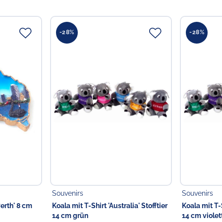
Verantwortliche Person
Choppy's Food & Non-
Koldingstr. 1B
-28%
-28%
22769 Hamburg
Deutschland
Souvenirs
Souvenirs
erth' 8 cm
Koala mit T-Shirt 'Australia' Stofftier
Koala mit T-S
14 cm grün
14 cm violet