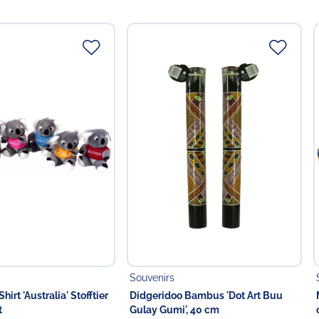
 in der EU
Food GmbH
Souvenirs
hirt 'Australia' Stofftier
Didgeridoo Bambus 'Dot Art Buu
t
Gulay Gumi', 40 cm