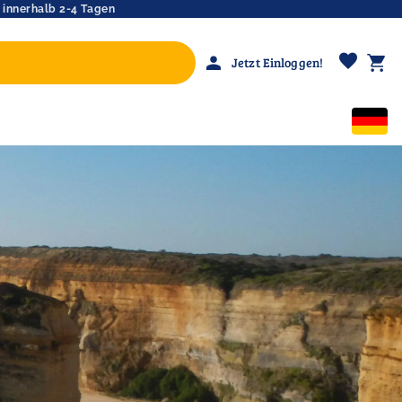
 innerhalb 2-4 Tagen
favorite
person
shopping_cart
Jetzt Einloggen!