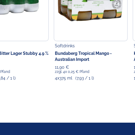
Softdrinks
Bitter Lager Stubby 4.9 %
Bundaberg Tropical Mango -
Australian Import
11,90 €
€ Pfand
zzgl. 4x 0,25 € Pfand
,84 / 1 l)
4x375 ml
(7,93 / 1 l)