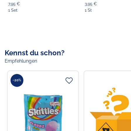
7,95 €
3,95 €
1 Set
1 St
Kennst du schon?
Empfehlungen
-20%