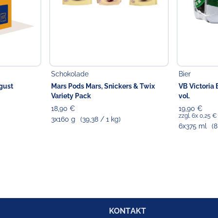
Schokolade
Bier
gust
Mars Pods Mars, Snickers & Twix
VB Victoria 
Variety Pack
vol.
18,90 €
19,90 €
zzgl. 6x 0,25 
3x160 g
(39,38 / 1 kg)
6x375 ml
(8
KONTAKT