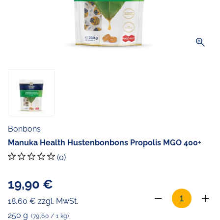
zoom_in
Bonbons
Manuka Health Hustenbonbons Propolis MGO 400+
(0)
19,90 €
18,60 € zzgl. MwSt.
250 g
(79,60 / 1 kg)