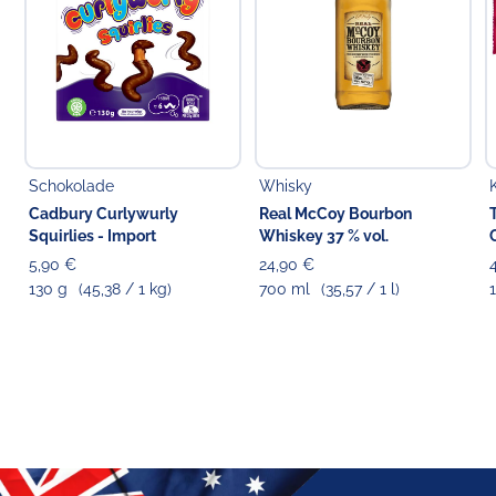
Schokolade
Whisky
Cadbury Curlywurly
Real McCoy Bourbon
Squirlies - Import
Whiskey 37 % vol.
5,90 €
24,90 €
130 g
(45,38 / 1 kg)
700 ml
(35,57 / 1 l)