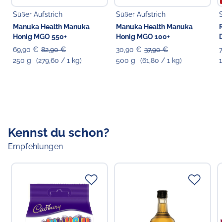
Süßer Aufstrich
Süßer Aufstrich
Manuka Health Manuka
Manuka Health Manuka
Honig MGO 550+
Honig MGO 100+
69,90 €
82,90 €
30,90 €
37,90 €
250 g
(279,60 / 1 kg)
500 g
(61,80 / 1 kg)
1
Kennst du schon?
Empfehlungen