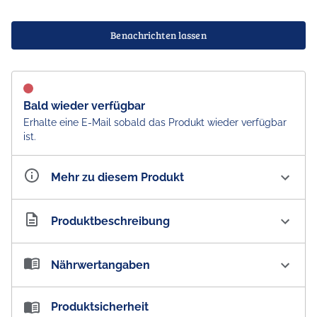
Benachrichten lassen
Bald wieder verfügbar
Erhalte eine E-Mail sobald das Produkt wieder verfügbar
ist.
Mehr zu diesem Produkt
Artikelnummer
AU100893
Produktbeschreibung
Manuka Health Manuka Honig Hustenbonbons Propolis
Nährwertangaben
MGO 400
Nährwertangaben:
Produktsicherheit