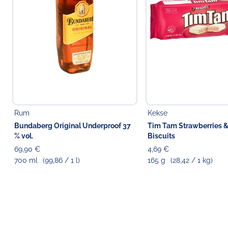
Rum
Kekse
Bundaberg Original Underproof 37
Tim Tam Strawberries 
% vol.
Biscuits
69,90 €
4,69 €
700 ml
(99,86 / 1 l)
165 g
(28,42 / 1 kg)