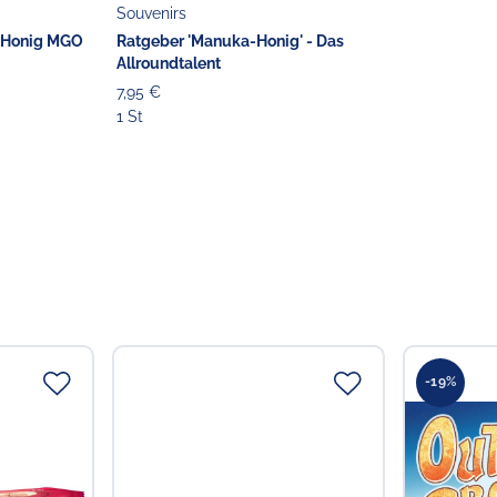
Souvenirs
 Honig MGO
Ratgeber 'Manuka-Honig' - Das
Allroundtalent
7,95 €
1 St
-19%