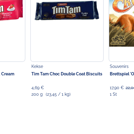
Kekse
Souvenirs
& Cream
Tim Tam Choc Double Coat Biscuits
Brettspiel '
4,69 €
17,90 €
22,
200 g
(23,45 / 1 kg)
1 St