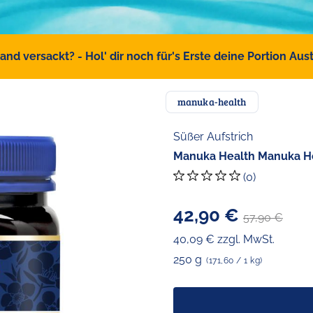
d versackt? - Hol' dir noch für's Erste deine Portion Austr
manuka-health
Süßer Aufstrich
Manuka Health Manuka H
(0)
42,90 €
57,90 €
40,09 € zzgl. MwSt.
250 g
(171,60 / 1 kg)