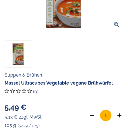
zoom_in
Suppen & Brühen
Massel Ultracubes Vegetable vegane Brühwürfel
(0)
5,49 €
5,13 € zzgl. MwSt.
105 g
(52,29 / 1 kg)