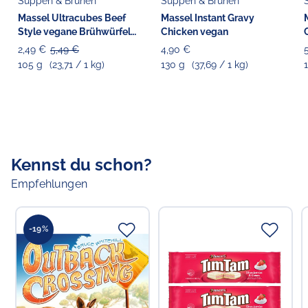
Suppen & Brühen
Suppen & Brühen
Massel Ultracubes Beef
Massel Instant Gravy
Style vegane Brühwürfel
Chicken vegan
[MHD: 30.04.2026]
2,49 €
5,49 €
4,90 €
105 g
(23,71 / 1 kg)
130 g
(37,69 / 1 kg)
Kennst du schon?
Empfehlungen
-19%