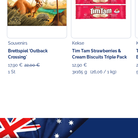
Souvenirs
Kekse
Brettspiel 'Outback
Tim Tam Strawberries &
Crossing'
Cream Biscuits Triple Pack
17,90 €
22,00 €
12,90 €
1 St
3x165 g
(26,06 / 1 kg)