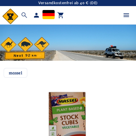
Versandkostenfrei ab 40 € (DE)
search
person
shopping_cart
massel