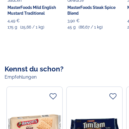
Saucen
Gewürze
Choppy's Food & Non-Food GmbH
Koldingstr. 1B
MasterFoods Mild English
MasterFoods Steak Spice
22769 Hamburg
Mustard Traditional
Blend
4,49 €
3,90 €
175 g
(25,66 / 1 kg)
45 g
(86,67 / 1 kg)
Kennst du schon?
Empfehlungen