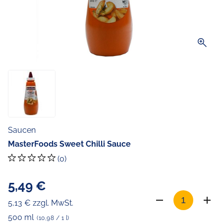
zoom_in
Saucen
MasterFoods Sweet Chilli Sauce
(0)
5,49 €
5,13 € zzgl. MwSt.
500 ml
(10,98 / 1 l)