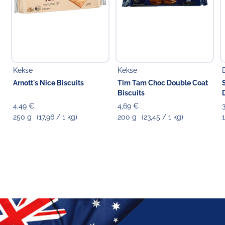
Kekse
Kekse
Arnott's Nice Biscuits
Tim Tam Choc Double Coat
Biscuits
4,49 €
4,69 €
250 g
(17,96 / 1 kg)
200 g
(23,45 / 1 kg)