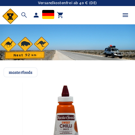
Versandkostenfrei ab 40 € (DE)
search
person
shopping_cart
masterfoods