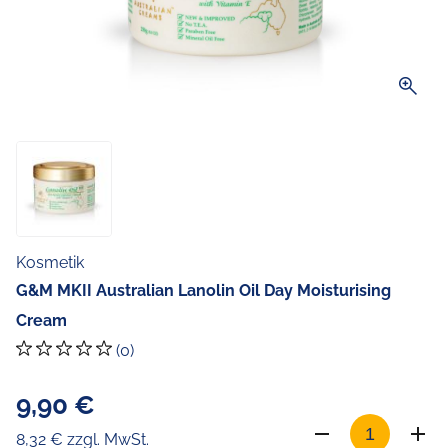
zoom_in
Kosmetik
G&M MKII Australian Lanolin Oil Day Moisturising
Cream
(0)
9,90 €
8,32 € zzgl. MwSt.