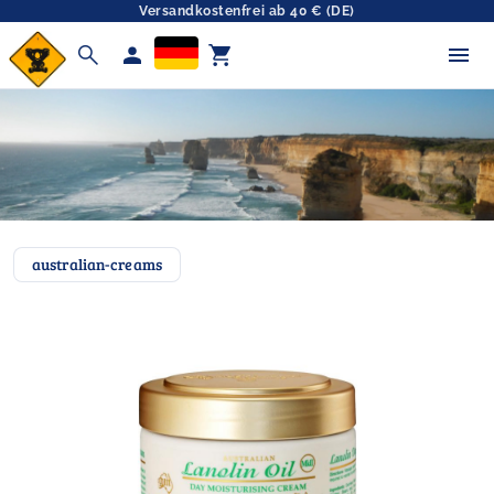
Versandkostenfrei ab 40 € (DE)
search
person
shopping_cart
australian-creams