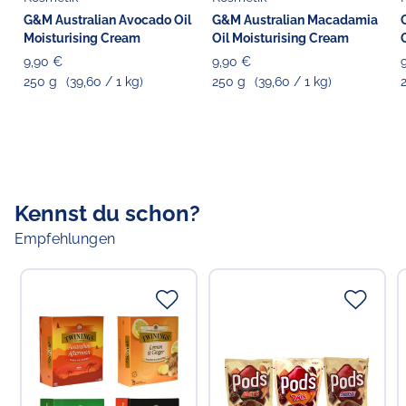
Carbomer, Fragrance, Sodium Hydroxide, Tocopheryl
G&M Australian Avocado Oil
G&M Australian Macadamia
Acetate (Vitamin E), Disodium EDTA
Moisturising Cream
Oil Moisturising Cream
9,90 €
9,90 €
250 g
(39,60 / 1 kg)
250 g
(39,60 / 1 kg)
Verantwortlicher Lebensmittelunternehmer
Verantwortliche Person in der EU
Choppy's Food & Non-Food GmbH
Koldingstr. 1B
22769 Hamburg
Deutschland
Kennst du schon?
Empfehlungen