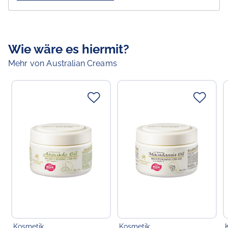
Die G&M MKII Lanolin Oil Day Moisturising Cream
enthält Lanolin. Das Lipidprofil von Lanolin ist dem von
Hauttalg sehr ähnlich, daher spendet es Feuchtigkeit in
den tieferen Hautschichten und hilft dabei, die
Wie wäre es hiermit?
Feuchtigkeit einzuschließen, so dass sich die Haut von
innen heraus selbst mit Feuchtigkeit versorgen kann.
Mehr von Australian Creams
Die G&M MKII Lanolin Oil Day Moisturising Cream ist
eine sanfte, nicht fettende Feuchtigkeitscreme, die die
Haut effektiv mit Feuchtigkeit versorgt und nährt. Sie
hilft bei der Hautstraffung und minimiert das
Erscheinungsbild von Falten und Dehnungsstreifen.
Angereichert mit Sonnenblumen- und Süßmandelöl für
noch mehr Nutzen für Deine Haut.
Empfohlen für trockene und geschädigte Haut., kann
am ganzen Körper verwendet werden.
Inhaltsstoffe:
Deionised Water, Glycerin, Cetearyl
Alcohol, Stearic Acid, Prunus Amygdalus Dulcis (Sweet
Almond) Oil, Lanolin, Phenoxyethanol, Sorbitol,
Helianthus Annuus (Sunflower) Seed Oil, Chlorphenesin,
Kosmetik
Kosmetik