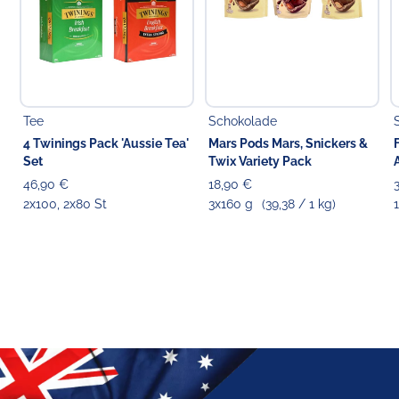
Tee
Schokolade
4 Twinings Pack 'Aussie Tea'
Mars Pods Mars, Snickers &
Set
Twix Variety Pack
46,90 €
18,90 €
2x100, 2x80 St
3x160 g
(39,38 / 1 kg)
1