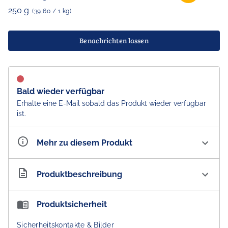
250 g
(39,60 / 1 kg)
Benachrichten lassen
Bald wieder verfügbar
Erhalte eine E-Mail sobald das Produkt wieder verfügbar
ist.
Mehr zu diesem Produkt
Artikelnummer
AU300178
Produktbeschreibung
G&M MKII Australian Lanolin Oil Day Moisturising
Produktsicherheit
Cream
Sicherheitskontakte & Bilder