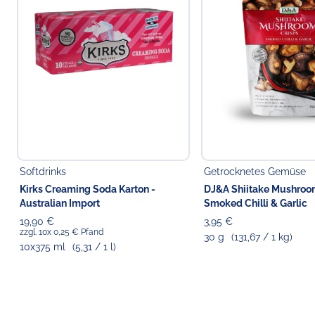
Softdrinks
Getrocknetes Gemüse
Kirks Creaming Soda Karton -
DJ&A Shiitake Mushroo
Australian Import
Smoked Chilli & Garlic
19,90 €
3,95 €
zzgl. 10x 0,25 € Pfand
30 g
(131,67 / 1 kg)
10x375 ml
(5,31 / 1 l)