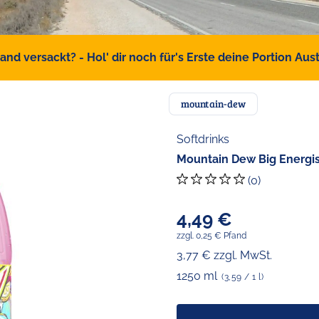
d versackt? - Hol' dir noch für's Erste deine Portion Austr
mountain-dew
Softdrinks
Mountain Dew Big Energis
(0)
4,49 €
zzgl. 0,25 € Pfand
3,77 € zzgl. MwSt.
1250 ml
(3,59 / 1 l)