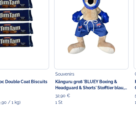
Souvenirs
c Double Coat Biscuits
Känguru groß 'BLUEY Boxing &
Headguard & Shorts' Stofftier blau,
42 cm
32,90 €
0,90 / 1 kg)
1 St