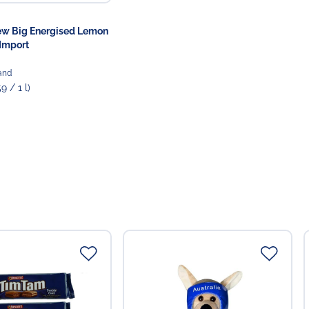
ew Big Energised Lemon
 Import
fand
59 / 1 l)