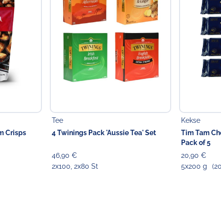
Tee
Kekse
m Crisps
4 Twinings Pack 'Aussie Tea' Set
Tim Tam Cho
Pack of 5
46,90 €
20,90 €
2x100, 2x80 St
5x200 g
(2