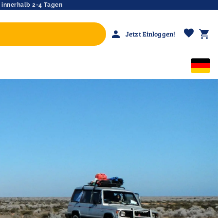
 innerhalb 2-4 Tagen
favorite
person
shopping_cart
Jetzt Einloggen!