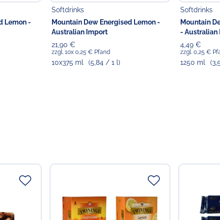
Softdrinks
Softdrinks
d Lemon -
Mountain Dew Energised Lemon -
Mountain D
Australian Import
- Australian
21,90 €
4,49 €
zzgl. 10x 0,25 € Pfand
zzgl. 0,25 € P
10x375 ml
(5,84 / 1 l)
1250 ml
(3,