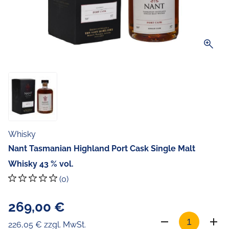
zoom_in
Whisky
Nant Tasmanian Highland Port Cask Single Malt
Whisky 43 % vol.
(0)
269,00 €
226,05 € zzgl. MwSt.