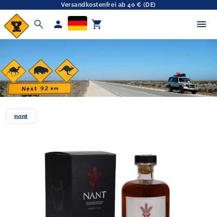
Versandkostenfrei ab 40 € (DE)
search
person
shopping_cart
nant