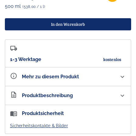
500 ml
(538,00 / 1 l)
In den Warenkorb
1-3 Werktage
kostenlos
Mehr zu diesem Produkt
Artikelnummer
AU100566
Produktbeschreibung
Nant Tasmanian Highland Port Cask Single Malt Whisky
Produktsicherheit
43 % vol.
Sicherheitskontakte & Bilder
Ein kräftig würziges und komplexes Geschmacksprofil.