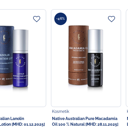
rjüngen und zu rehydrieren.
ut.
-46%
yl Alcohol, Stearic Acid, Glycerin, Glyceryl Stearate,
Sweet Almond) Oil, Macadamia Integrifolia Seed Oil,
er) Seed Oil, Lanolin, Terminalia Ferdinandiana (Kakadu
spermum Parkii (Shea Butter) Fruit, Lavandula Angustifolia
rata Oil, Allantoin, Sorbitol, Tocopheryl Acetate,
tes/C10-30 Alkyl Acrylate Crosspolymer, Disodium EDTA,
nesin, Sodium Hydroxide
ttelunternehmer
 in der EU
Food GmbH
Kosmetik
alian Lanolin
Native Australian Pure Macadamia
Lotion [MHD: 01.12.2025]
Oil 100 % Natural [MHD: 28.11.2025]