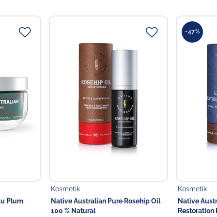
Night Complex Cream zu ve
Empfohlen für trockene Ha
-47%
Inhaltsstoffe:
Water, Cetear
Prunus Amygdalus Dulcis (
Helianthus Annuus (Sunflow
Plum) Fruit Extract, Butyro
(Lavender) Oil, Cananga Odo
Hydroxyethyl urea, Acryla
Phenoxyethanol, Chlorphe
Verantwortlicher Lebensmi
Verantwortliche Person
Choppy's Food & Non-
Koldingstr. 1B
22769 Hamburg
Deutschland
Kosmetik
Kosmetik
du Plum
Native Australian Pure Rosehip Oil
Native Austr
100 % Natural
Restoration 