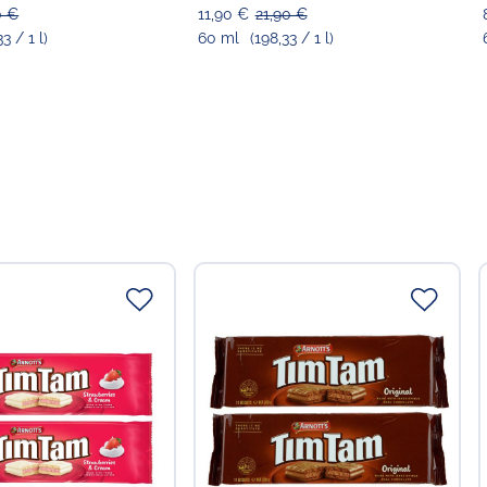
0 €
11,90 €
21,90 €
33 / 1 l)
60 ml
(198,33 / 1 l)