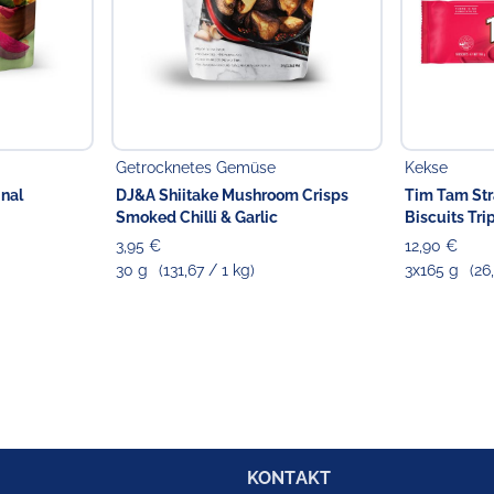
Getrocknetes Gemüse
Kekse
inal
DJ&A Shiitake Mushroom Crisps
Tim Tam St
Smoked Chilli & Garlic
Biscuits Tri
3,95 €
12,90 €
30 g
(131,67 / 1 kg)
3x165 g
(26
KONTAKT