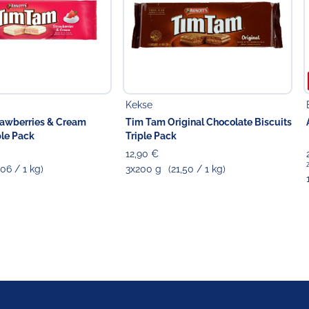
Kekse
rawberries & Cream
Tim Tam Original Chocolate Biscuits
ple Pack
Triple Pack
12,90 €
,06 / 1 kg)
3x200 g
(21,50 / 1 kg)