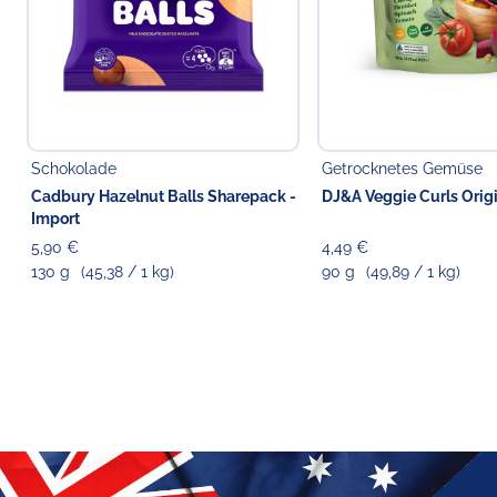
Schokolade
Getrocknetes Gemüse
Cadbury Hazelnut Balls Sharepack -
DJ&A Veggie Curls Orig
Import
5,90 €
4,49 €
130 g
(45,38 / 1 kg)
90 g
(49,89 / 1 kg)