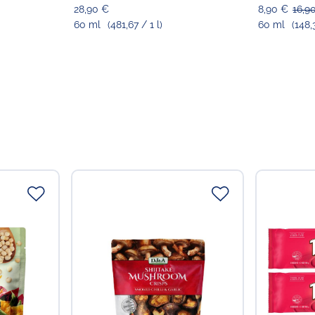
28,90 €
8,90 €
16,9
60 ml
(481,67 / 1 l)
60 ml
(148,