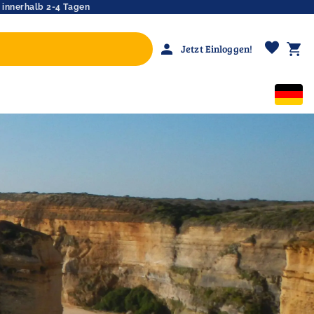
 innerhalb 2-4 Tagen
favorite
person
shopping_cart
Jetzt Einloggen!