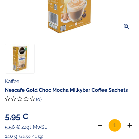
zoom_in
Kaffee
Nescafe Gold Choc Mocha Milkybar Coffee Sachets
(0)
5,95 €
5,56 € zzgl. MwSt.
140 g
(42,50 / 1 kg)