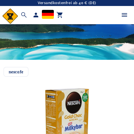
Versandkostenfrei ab 40 € (DE)
search
person
shopping_cart
nescafe