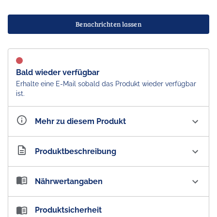
Benachrichten lassen
Bald wieder verfügbar
Erhalte eine E-Mail sobald das Produkt wieder verfügbar
ist.
Mehr zu diesem Produkt
Artikelnummer
AU101149
Produktbeschreibung
Nescafe Gold Choc Mocha Inspired By Milkybar Coffee
Nährwertangaben
Sachets
Verleiht eurer Kaffeepause den goldenen Touch mit
Nährwertangaben:
Produktsicherheit