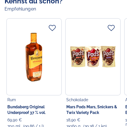
Kennst du schon?
Empfehlungen
Rum
Schokolade
Bundaberg Original
Mars Pods Mars, Snickers &
Underproof 37 % vol.
Twix Variety Pack
69,90 €
18,90 €
z
700 ml
(99,86 / 1 l)
3x160 g
(39,38 / 1 kg)