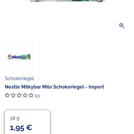
zoom_in
Schokoriegel
Nestle Milkybar Milo Schokoriegel - Import
(0)
38 g
1,95 €